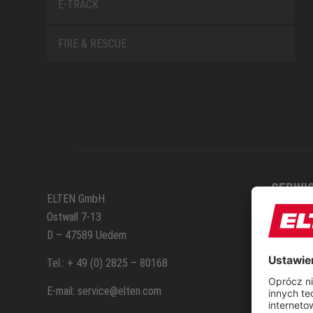
E-TRACK
FIRE & RESCUE
SERWI
ELTEN GmbH
Ostwall 7-13
Formul
D – 47589 Uedem
Kontak
Tel.: + 49 (0) 2825 – 80168
E-mail: service@elten.com
Serwis