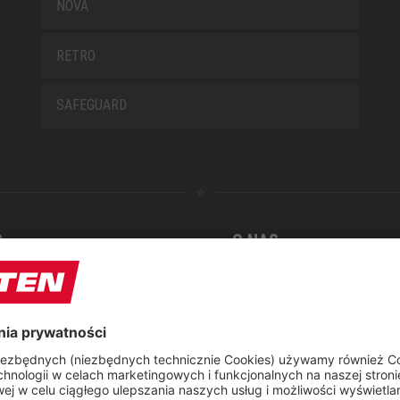
NOVA
RETRO
SAFEGUARD
S
O NAS
arz kontaktowy
Raport CSR
t
 naprawczy ELTEN