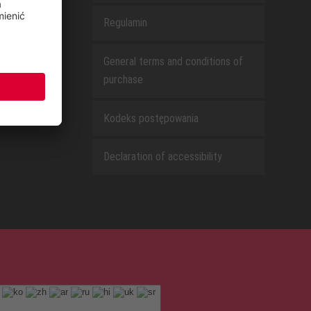
Regulamin
General terms and conditions of
purchase
Kodeks postępowania
Declaration of accessibility