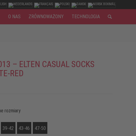
Y
O NAS
ZRÓWNOWAŻONY
TECHNOLOGIA
013 – ELTEN CASUAL SOCKS
TE-RED
e rozmiary
39-42
43-46
47-50