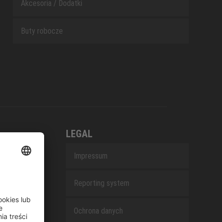
Akcesoria / Dodatki
Buty robocze
LEGAL
Impressum
Reporting system
Ochrona danych