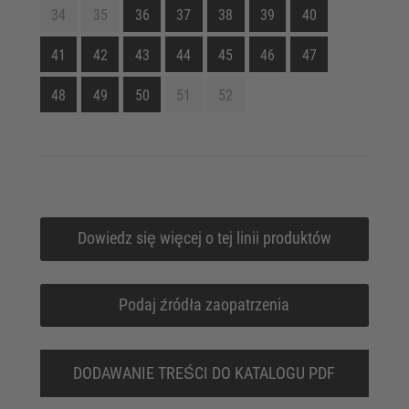
34
35
36
37
38
39
40
41
42
43
44
45
46
47
48
49
50
51
52
Dowiedz się więcej o tej linii produktów
Podaj źródła zaopatrzenia
DODAWANIE TREŚCI DO KATALOGU PDF