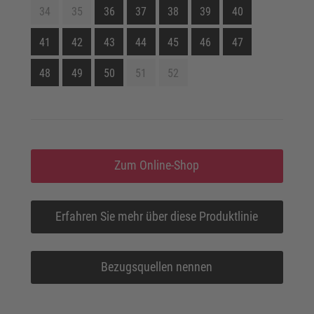
34
35
36
37
38
39
40
41
42
43
44
45
46
47
48
49
50
51
52
Zum Online-Shop
Erfahren Sie mehr über diese Produktlinie
Bezugsquellen nennen