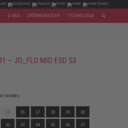
Y
O NAS
ZRÓWNOWAŻONY
TECHNOLOGIA
81 – JO_FLO MID ESD S3
e rozmiary
35
36
37
38
39
40
42
43
44
45
46
47