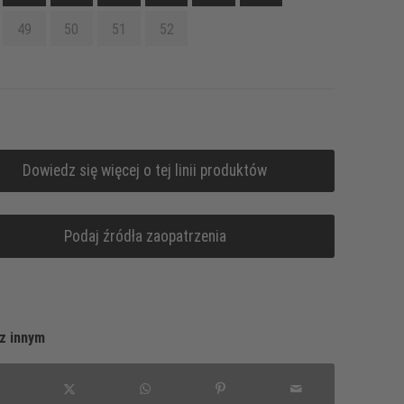
49
50
51
52
Dowiedz się więcej o tej linii produktów
Podaj źródła zaopatrzenia
z innym