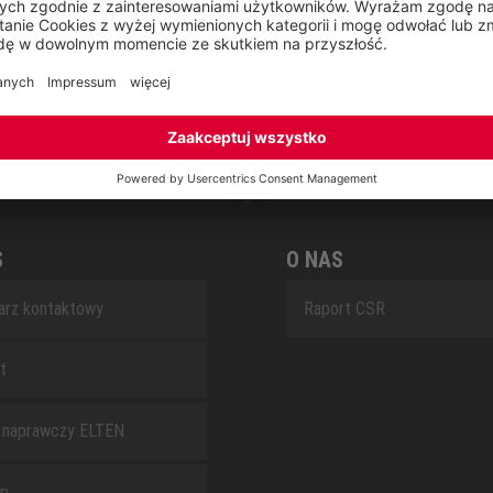
RETRO
SAFEGUARD
S
O NAS
arz kontaktowy
Raport CSR
t
 naprawczy ELTEN
ap