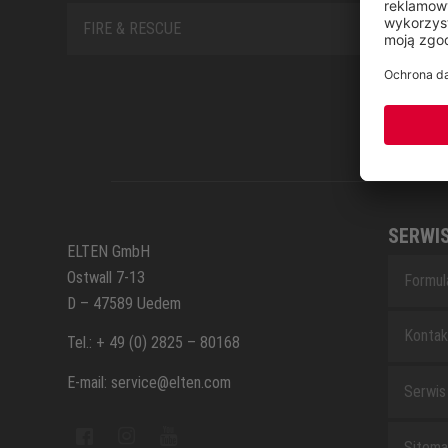
FIRE & RESCUE
SERWI
ELTEN GmbH
Ostwall 7-13
Formul
D – 47589 Uedem
Kontak
Tel.: + 49 (0) 2825 – 80168
E-mail: service@elten.com
Serwis
Sitem