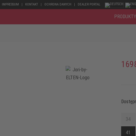
IMPRESSUM
KONTAKT
OCHRONA DANYCH
DEALER PORTAL
PRODUKT
169
Dostępn
34
41