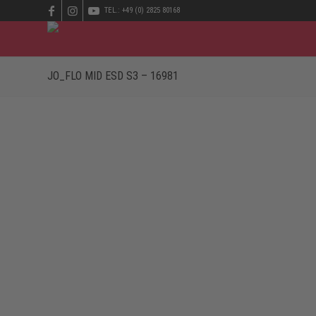
TEL.: +49 (0) 2825 80168
JO_FLO MID ESD S3 – 16981