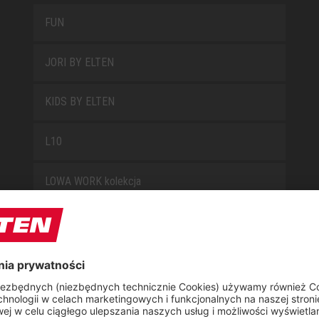
FUN
JORI BY ELTEN
KIDS BY ELTEN
L10
LOWA WORK kolekcja
MISS L10
NEW CLASSICS
NOVA