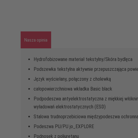
Nasza opinia
Hydrofobizowane materiał tekstylny/Skóra bydlęca
Podszewka tekstylna aktywnie przepuszczająca powi
Język wyściełany, połączony z cholewką
całopowierzchniowa wkładka Basic black
Podpodeszwa antyelektrostatyczna z miękkiej włókniny
wyładowań elektrostatycznych (ESD)
Stalowa trudnoprzebiciowa międzypodeszwa ochronn
Podeszwa PU/PU jo_EXPLORE
Podnosek z poliuretanu