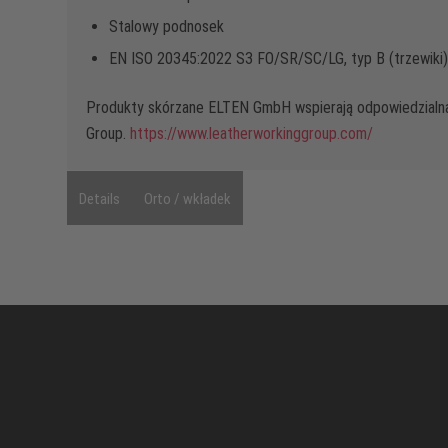
Stalowy podnosek
EN ISO 20345:2022 S3 FO/SR/SC/LG, typ B (trzewiki)
Produkty skórzane ELTEN GmbH wspierają odpowiedzialn
Group.
https://www.leatherworkinggroup.com/
Details
Orto / wkładek