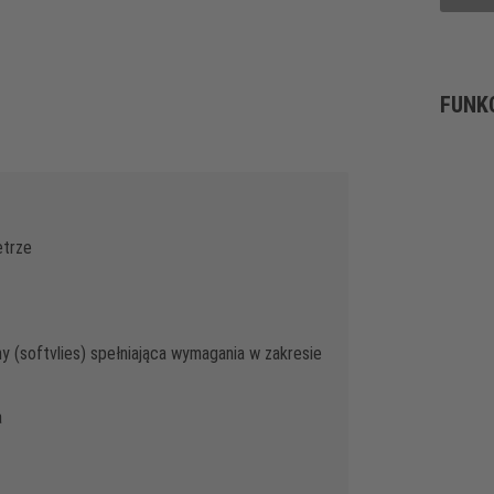
FUNK
etrze
 (softvlies) spełniająca wymagania w zakresie
a