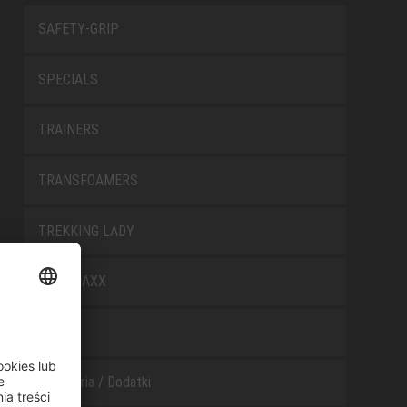
SAFETY-GRIP
SPECIALS
TRAINERS
TRANSFOAMERS
TREKKING LADY
WELLMAXX
WHITE
Akcesoria / Dodatki