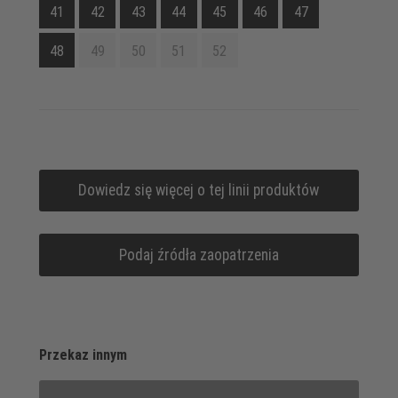
41
42
43
44
45
46
47
48
49
50
51
52
Dowiedz się więcej o tej linii produktów
Podaj źródła zaopatrzenia
Przekaz innym