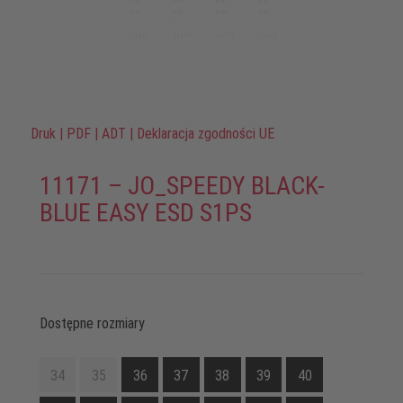
Druk
|
PDF
|
ADT
|
Deklaracja zgodności UE
11171 – JO_SPEEDY BLACK-
BLUE EASY ESD S1PS
Dostępne rozmiary
34
35
36
37
38
39
40