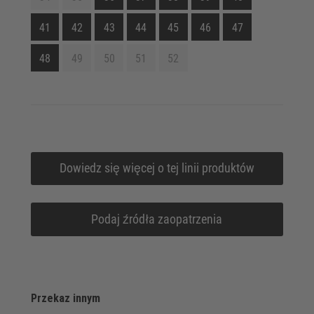
41
42
43
44
45
46
47
48
49
50
51
52
Dowiedz się więcej o tej linii produktów
Podaj źródła zaopatrzenia
Przekaz innym