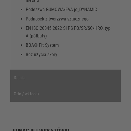
metalu
Podeszwa GUMOWA/EVA jo_DYNAMIC
Podnosek z tworzywa sztucznego
EN ISO 20345:2022 S1PS FO/SR/SC/HRO, typ
A (półbuty)
BOA® Fit System
Bez użycia skóry
Details
Orto / wkładek
FUNKCJE I WSKAZÓWKI