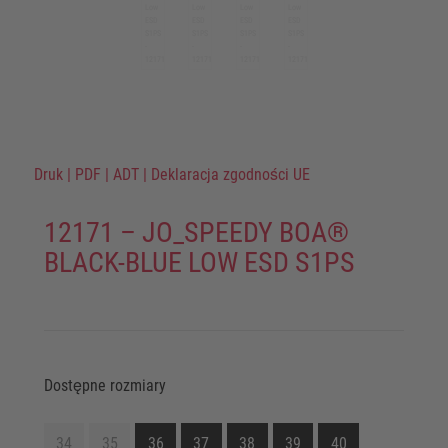
Druk
|
PDF
|
ADT
|
Deklaracja zgodności UE
12171 – JO_SPEEDY BOA®
BLACK-BLUE LOW ESD S1PS
Dostępne rozmiary
34
35
36
37
38
39
40