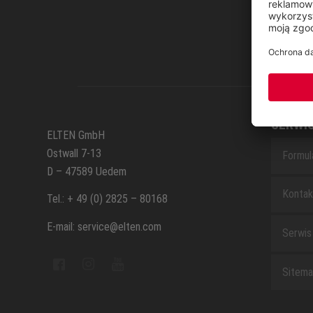
SERWI
ELTEN GmbH
Ostwall 7-13
Formul
D – 47589 Uedem
Kontak
Tel.: + 49 (0) 2825 – 80168
E-mail: service@elten.com
Serwis
Sitem