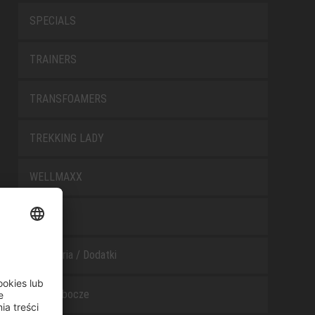
SPECIALS
TRAINERS
TRANSFOAMERS
TREKKING LADY
WELLMAXX
WHITE
Akcesoria / Dodatki
Buty robocze