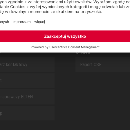
SAFEGUARD
S
O NAS
arz kontaktowy
Raport CSR
t
 naprawczy ELTEN
ap