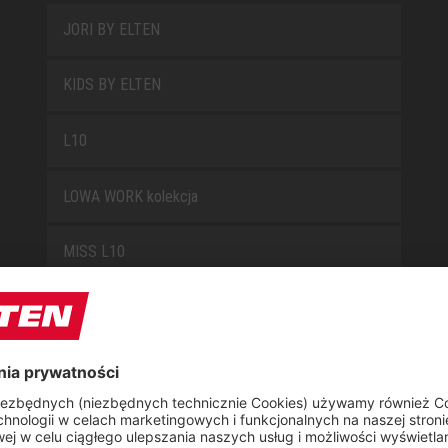
JORI BY ELTEN
KIDS BY ELTEN
L10
LOWA WORK kolekcja
MISS L10
NEW CLASSICS
NOVA
RETRO