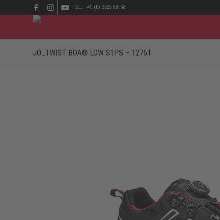
TEL.: +49 (0) 2825 80168
JO_TWIST BOA® LOW S1PS – 12761