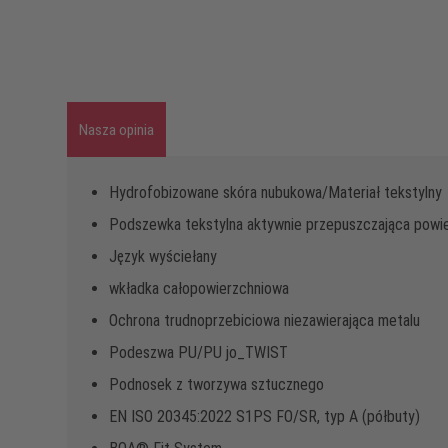
Nasza opinia
Hydrofobizowane skóra nubukowa/Materiał tekstylny
Podszewka tekstylna aktywnie przepuszczająca powi
Język wyściełany
wkładka całopowierzchniowa
Ochrona trudnoprzebiciowa niezawierająca metalu
Podeszwa PU/PU jo_TWIST
Podnosek z tworzywa sztucznego
EN ISO 20345:2022 S1PS FO/SR, typ A (półbuty)