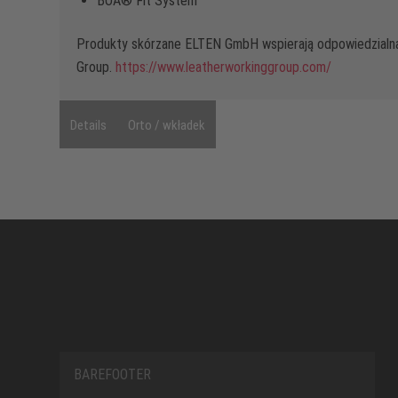
BOA® Fit System
Produkty skórzane ELTEN GmbH wspierają odpowiedzialn
Group.
https://www.leatherworkinggroup.com/
Details
Orto / wkładek
BAREFOOTER