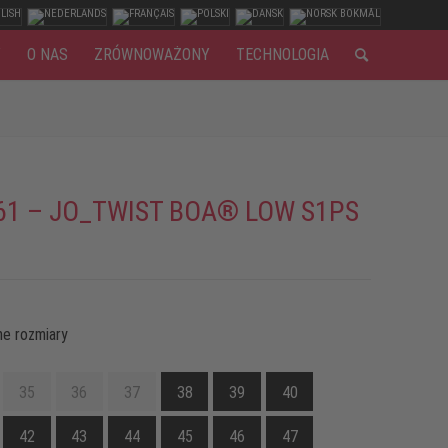
Y
O NAS
ZRÓWNOWAŻONY
TECHNOLOGIA
61 – JO_TWIST BOA® LOW S1PS
e rozmiary
35
36
37
38
39
40
42
43
44
45
46
47