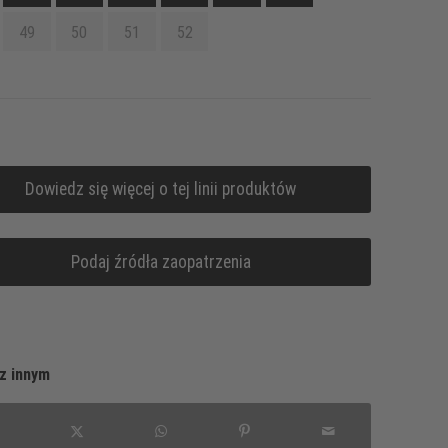
49
50
51
52
Dowiedz się więcej o tej linii produktów
Podaj źródła zaopatrzenia
z innym