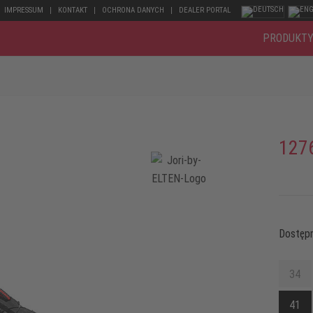
IMPRESSUM
KONTAKT
OCHRONA DANYCH
DEALER PORTAL
PRODUKT
127
Dostępn
34
41