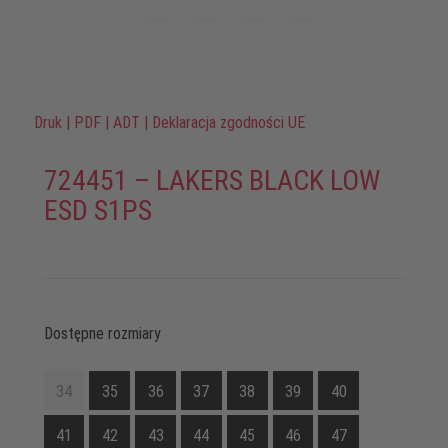
Druk
|
PDF
|
ADT
|
Deklaracja zgodności UE
724451 – LAKERS BLACK LOW
ESD S1PS
Dostępne rozmiary
34
35
36
37
38
39
40
41
42
43
44
45
46
47