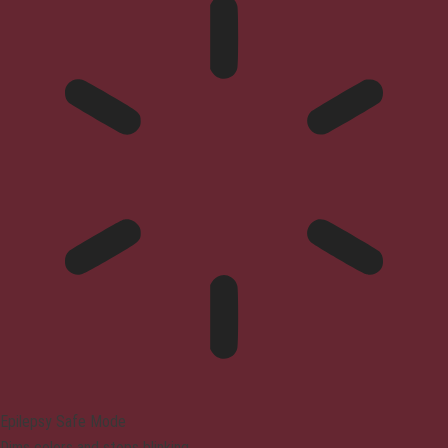
Epilepsy Safe Mode
Dims colors and stops blinking