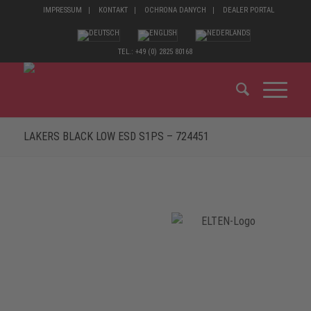
IMPRESSUM
KONTAKT
OCHRONA DANYCH
DEALER PORTAL
TEL.: +49 (0) 2825 80168
LAKERS BLACK LOW ESD S1PS – 724451