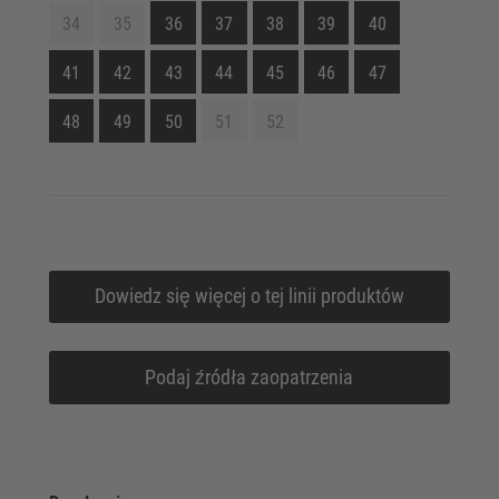
34
35
36
37
38
39
40
41
42
43
44
45
46
47
48
49
50
51
52
Dowiedz się więcej o tej linii produktów
Podaj źródła zaopatrzenia