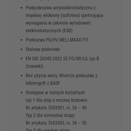
Podpodeszwa antyelektrostatyczna z
miękkiej włókniny (softvlies) spełniająca
wymagania w zakresie wyładowań
elektrostatycznych (ESD)
Podeszwa PU/PU WELLMAXX FIT
Stalowy podnosek
EN ISO 20345:2022 S2 FO/SR/LG, typ B
(trzewiki)
Bez użycia skóry, Wnetrze podeszwy z
Infinergy® z BASF
Dostępne w różnych kształtach
typ 1 dla stóp o mocnej budowie:
Nr artykułu 7653301, rz. 36 – 48
Typ 2 dla normalnej stopy:
Nr artykułu 7653302, rz. 36 – 50
Typ 3 dla wąskiej stopy: