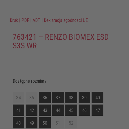
Druk
|
PDF
|
ADT
|
Deklaracja zgodności UE
763421 – RENZO BIOMEX ESD
S3S WR
Dostępne rozmiary
34
35
36
37
38
39
40
41
42
43
44
45
46
47
48
49
50
51
52