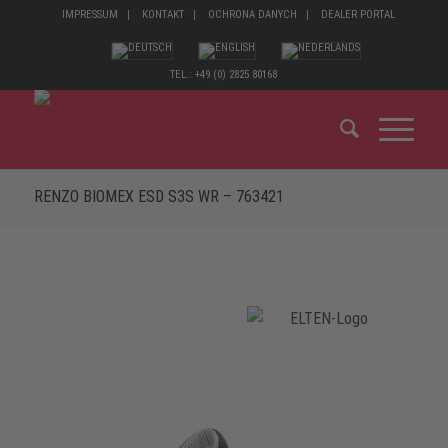
IMPRESSUM
KONTAKT
OCHRONA DANYCH
DEALER PORTAL
TEL.: +49 (0) 2825 80168
RENZO BIOMEX ESD S3S WR – 763421