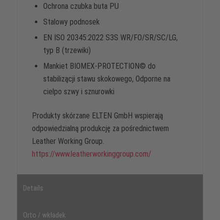
Ochrona czubka buta PU
Stalowy podnosek
EN ISO 20345:2022 S3S WR/FO/SR/SC/LG,
typ B (trzewiki)
Mankiet BIOMEX-PROTECTION© do
stabilizącji stawu skokowego, Odporne na
cielpo szwy i sznurowki
Produkty skórzane ELTEN GmbH wspierają
odpowiedzialną produkcję za pośrednictwem
Leather Working Group.
https://www.leatherworkinggroup.com/
Details
Orto / wkładek