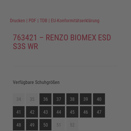
Drucken
|
PDF
|
TDB
|
EU-Konformitätserklärung
763421 – RENZO BIOMEX ESD
S3S WR
Verfügbare Schuhgrößen
34
35
36
37
38
39
40
41
42
43
44
45
46
47
48
49
50
51
52