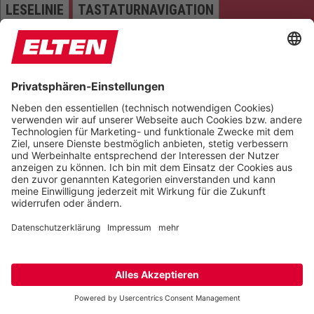
LESELINIE
TASTATURNAVIGATION
TITEL HERVORHEBEN
LESEMASKE