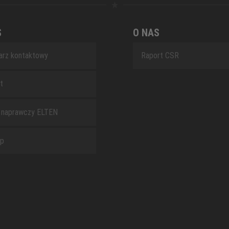
S
O NAS
arz kontaktowy
Raport CSR
t
 naprawczy ELTEN
ap