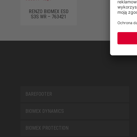
RENZO BIOMEX ESD
S3S WR – 763421
BAREFOOTER
BIOMEX DYNAMICS
BIOMEX PROTECTION