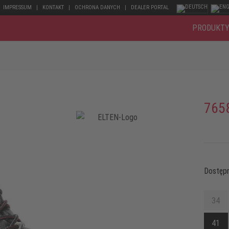
IMPRESSUM
KONTAKT
OCHRONA DANYCH
DEALER PORTAL
PRODUKT
765
Dostępn
34
41