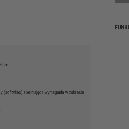
FUNK
etrze
 (softvlies) spełniająca wymagania w zakresie
a