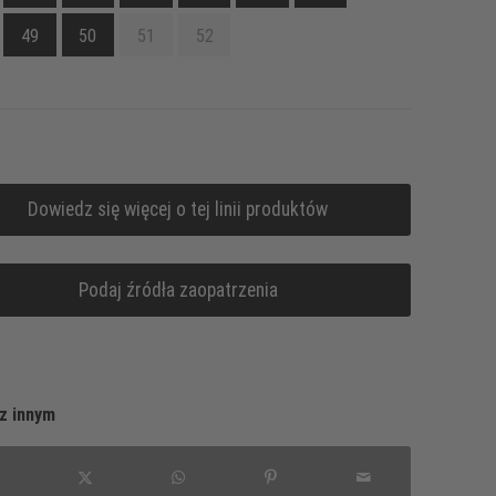
49
50
51
52
Dowiedz się więcej o tej linii produktów
Podaj źródła zaopatrzenia
z innym