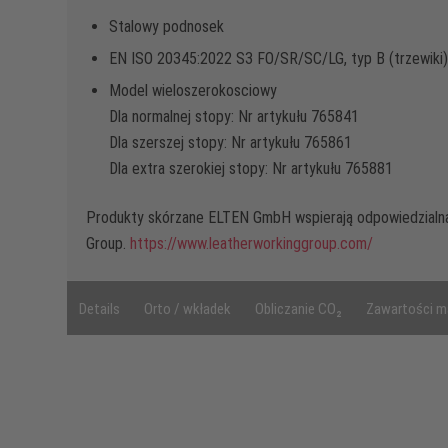
Stalowy podnosek
EN ISO 20345:2022 S3 FO/SR/SC/LG, typ B (trzewiki)
Model wieloszerokosciowy
Dla normalnej stopy: Nr artykułu 765841
Dla szerszej stopy: Nr artykułu 765861
Dla extra szerokiej stopy: Nr artykułu 765881
Produkty skórzane ELTEN GmbH wspierają odpowiedzialn
Group.
https://www.leatherworkinggroup.com/
Details
Orto / wkładek
Obliczanie CO₂
Zawartości ma