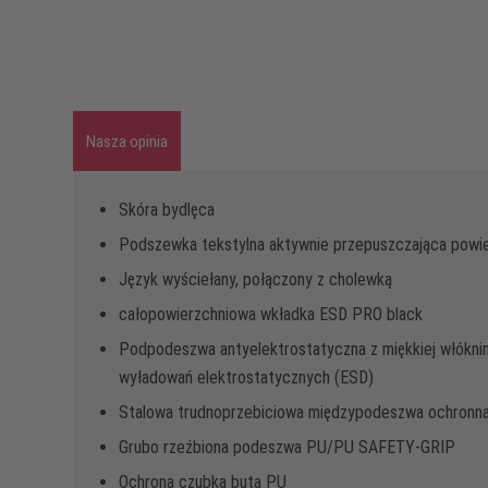
Nasza opinia
Skóra bydlęca
Podszewka tekstylna aktywnie przepuszczająca powi
Język wyściełany, połączony z cholewką
całopowierzchniowa wkładka ESD PRO black
Podpodeszwa antyelektrostatyczna z miękkiej włókniny
wyładowań elektrostatycznych (ESD)
Stalowa trudnoprzebiciowa międzypodeszwa ochronn
Grubo rzeźbiona podeszwa PU/PU SAFETY-GRIP
Ochrona czubka buta PU