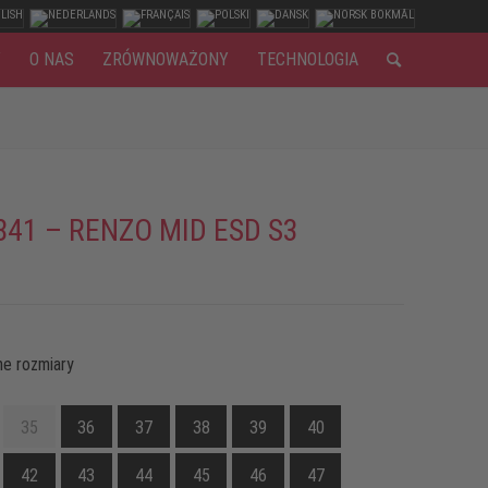
Y
O NAS
ZRÓWNOWAŻONY
TECHNOLOGIA
841 – RENZO MID ESD S3
e rozmiary
35
36
37
38
39
40
42
43
44
45
46
47