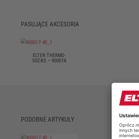
PASUJĄCE AKCESORIA
ELTEN THERMO-
SOCKS – 900018
PODOBNE ARTYKUŁY