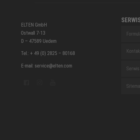
SERWI
ELTEN GmbH
Ostwall 7-13
Formul
D – 47589 Uedem
Kontak
Tel.: + 49 (0) 2825 – 80168
E-mail: service@elten.com
Serwis
Sitem