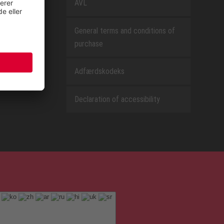
AVL
General terms and conditions of
purchase
Adfærdskodeks
Declaration of accessibility