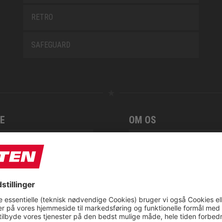
RETRO
SAFEGUARD
E
OM OS
t
CSR report
tionsservice fra ELTEN
ap