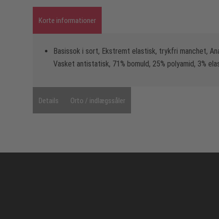
Korte informationer
Basissok i sort, Ekstremt elastisk, trykfri manchet, A
Vasket antistatisk, 71% bomuld, 25% polyamid, 3% ela
Details
Orto / indlægssåler