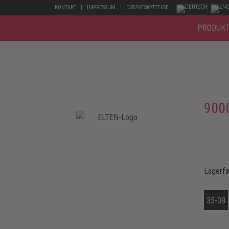
KONTAKT
IMPRESSUM
DATABESKYTTELSE
PRODUK
900
Lagerfø
35-38