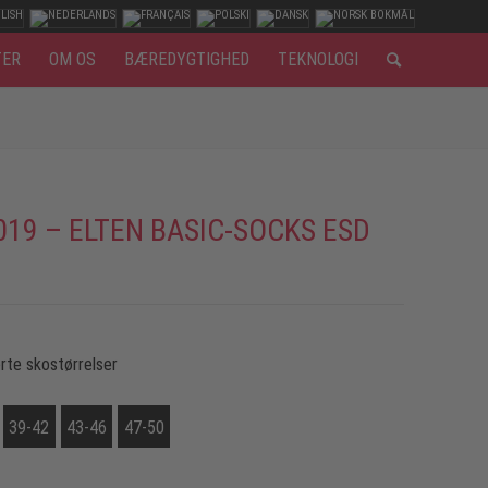
TER
OM OS
BÆREDYGTIGHED
TEKNOLOGI
019 – ELTEN BASIC-SOCKS ESD
rte skostørrelser
39-42
43-46
47-50