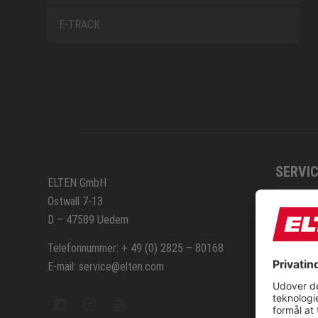
E-TRACK
SERVIC
ELTEN GmbH
Ostwall 7-13
Kontak
D – 47589 Uedem
Repara
Telefonnummer: + 49 (0) 2825 – 80168
E-mail: service@elten.com
Sitem