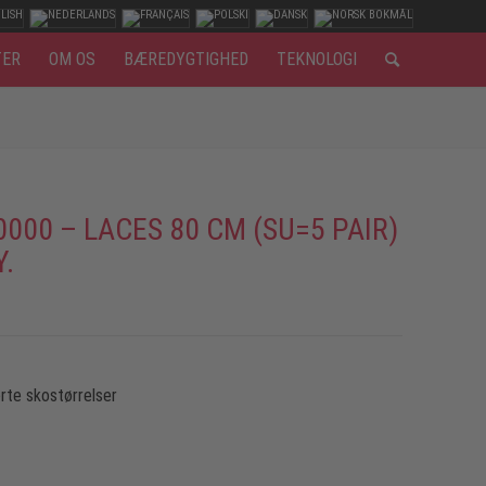
TER
OM OS
BÆREDYGTIGHED
TEKNOLOGI
0000 – LACES 80 CM (SU=5 PAIR)
Y.
rte skostørrelser