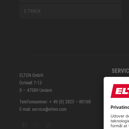
E-TRACK
SERVIC
ELTEN GmbH
Ostwall 7-13
Kontak
D – 47589 Uedem
Repara
Telefonnummer: + 49 (0) 2825 – 80168
E-mail: service@elten.com
Sitem