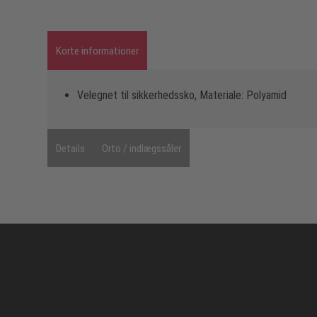
Korte informationer
Velegnet til sikkerhedssko, Materiale: Polyamid
Details
Orto / indlægssåler