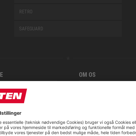
RETRO
SAFEGUARD
E
OM OS
t
CSR report
tionsservice fra ELTEN
ap