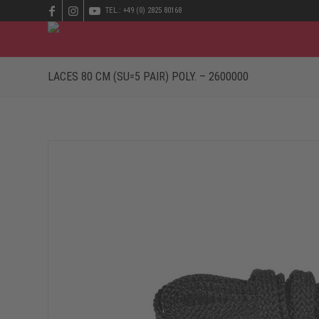
TEL.: +49 (0) 2825 80168
LACES 80 CM (SU=5 PAIR) POLY. – 2600000