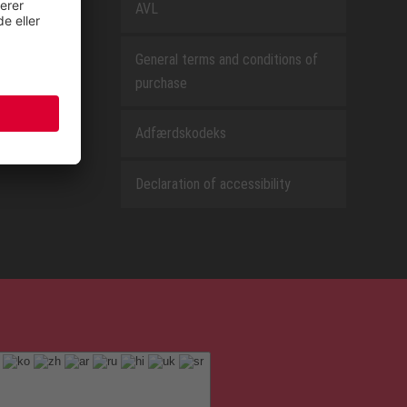
AVL
General terms and conditions of
purchase
Adfærdskodeks
Declaration of accessibility