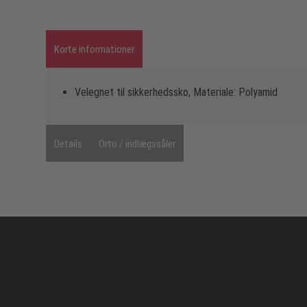
Korte informationer
Velegnet til sikkerhedssko, Materiale: Polyamid
Details
Orto / indlægssåler