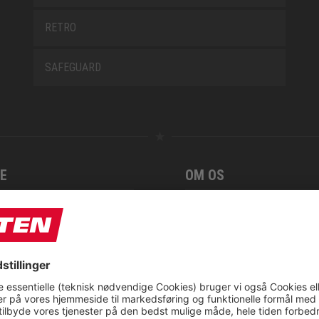
RETRO
SAFEGUARD
E
OM OS
t
CSR report
tionsservice fra ELTEN
ap