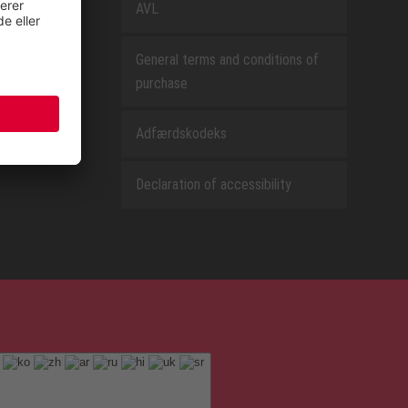
AVL
General terms and conditions of
purchase
Adfærdskodeks
Declaration of accessibility