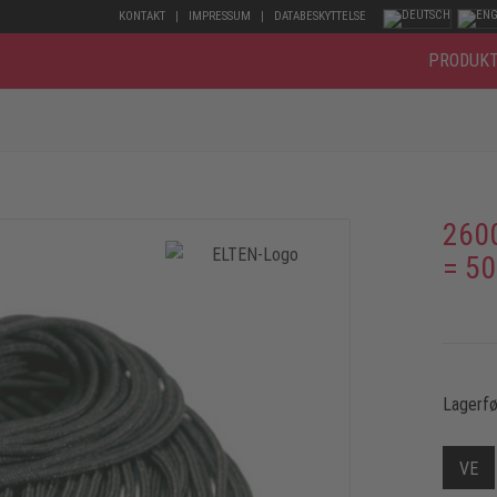
KONTAKT
IMPRESSUM
DATABESKYTTELSE
PRODUK
260
= 50
Lagerfø
VE