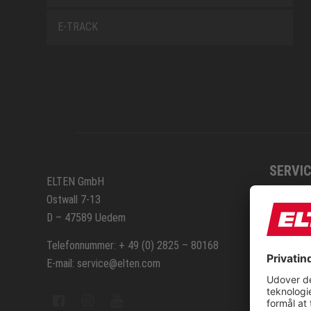
E-TRACK
SERVIC
ELTEN GmbH
Ostwall 7-13
Kontak
D – 47589 Uedem
Repara
Telefonnummer: + 49 (0) 2825 – 80168
E-mail: service@elten.com
Sitem