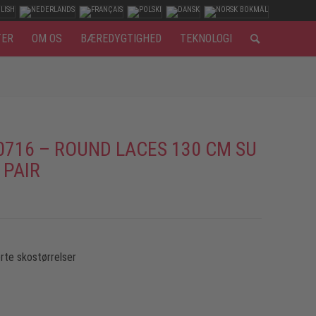
TER
OM OS
BÆREDYGTIGHED
TEKNOLOGI
0716 – ROUND LACES 130 CM SU
 PAIR
rte skostørrelser