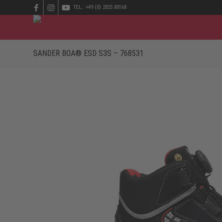
TEL.: +49 (0) 2825 80168
SANDER BOA® ESD S3S – 768531