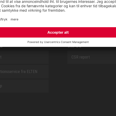
SAFEGUARD
E
OM OS
t
CSR report
tionsservice fra ELTEN
ap