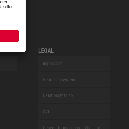
LEGAL
Impressum
Reporting system
Databeskyttelse
AVL
General terms and conditions of