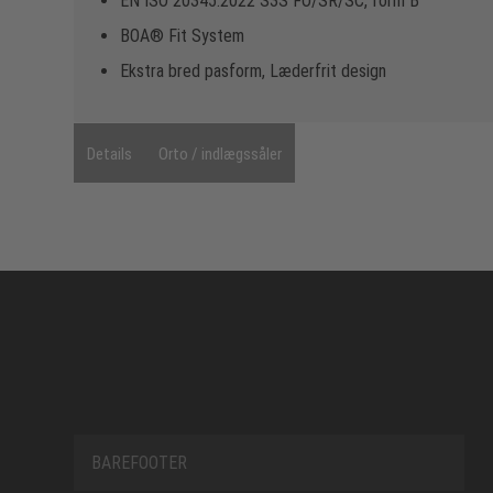
EN ISO 20345:2022 S3S FO/SR/SC, form B
BOA® Fit System
Ekstra bred pasform, Læderfrit design
Details
Orto / indlægssåler
BAREFOOTER