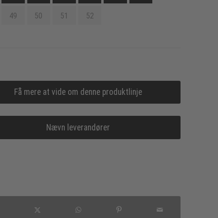
49
50
51
52
Få mere at vide om denne produktlinje
Nævn leverandører