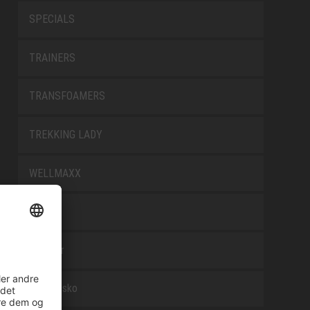
SPECIALS
TRAINERS
TRANSFOAMERS
TREKKING LADY
WELLMAXX
WHITE
Tilbehør
Arbejdssko