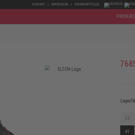
KONTAKT
IMPRESSUM
DATABESKYTTELSE
PRODUK
768
Lagerfø
34
41