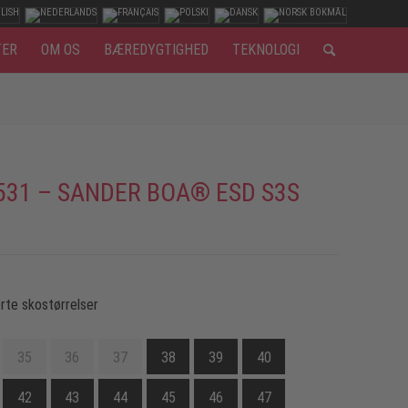
TER
OM OS
BÆREDYGTIGHED
TEKNOLOGI
531 – SANDER BOA® ESD S3S
rte skostørrelser
35
36
37
38
39
40
42
43
44
45
46
47