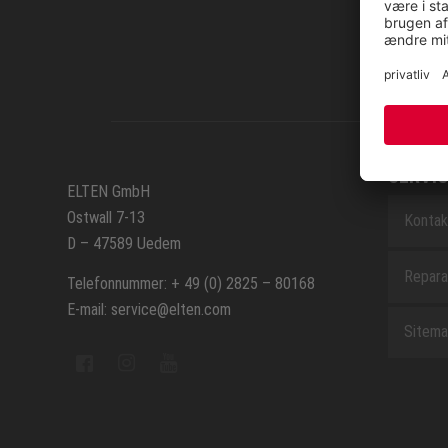
SERVIC
ELTEN GmbH
Ostwall 7-13
Kontak
D – 47589 Uedem
Repara
Telefonnummer: + 49 (0) 2825 – 80168
E-mail: service@elten.com
Sitem