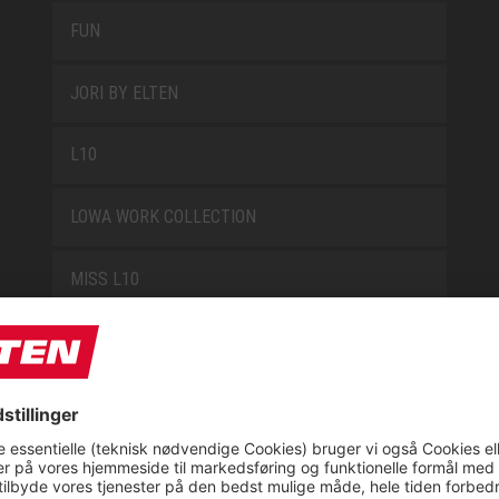
FUN
JORI BY ELTEN
L10
LOWA WORK COLLECTION
MISS L10
NEW CLASSICS
NOVA
RETRO