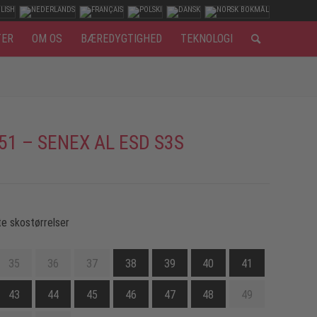
TER
OM OS
BÆREDYGTIGHED
TEKNOLOGI
51 – SENEX AL ESD S3S
e skostørrelser
35
36
37
38
39
40
41
43
44
45
46
47
48
49