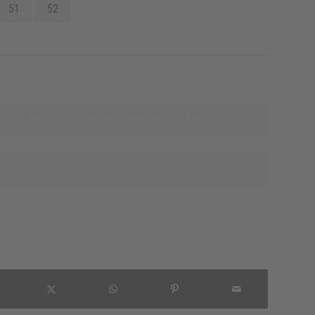
51
52
Få mere at vide om denne produktlinje
Nævn leverandører