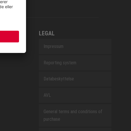
LEGAL
Impressum
Reporting system
Databeskyttelse
AVL
General terms and conditions of
purchase