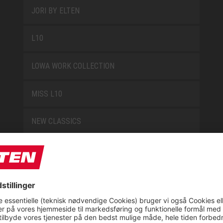
JORI BY ELTEN
L10
LOWA WORK COLLECTION
MISS L10
NEW CLASSICS
NOVA
RETRO
SAFEGUARD