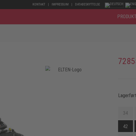
KONTAKT
IMPRESSUM
DATABESKYTTELSE
PRODUK
7285
Lagerført
34
42