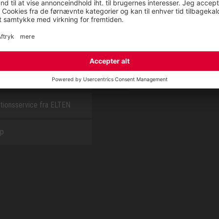
E
OM OS
t
CSR report
tionsservice fra ELTEN
ap