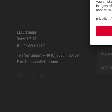
SERVIC
ELTEN GmbH
Ostwall 7-13
Kontak
D – 47589 Uedem
Repara
Telefonnummer: + 49 (0) 2825 – 80168
E-mail: service@elten.com
Sitem