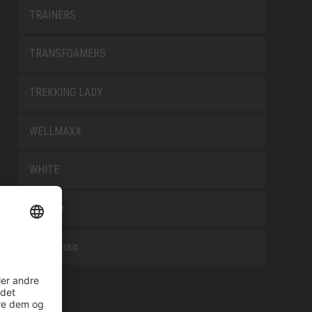
TRAINERS
TRANSFOAMERS
TREKKING LADY
WELLMAXX
WHITE
Tilbehør
Arbejdssko