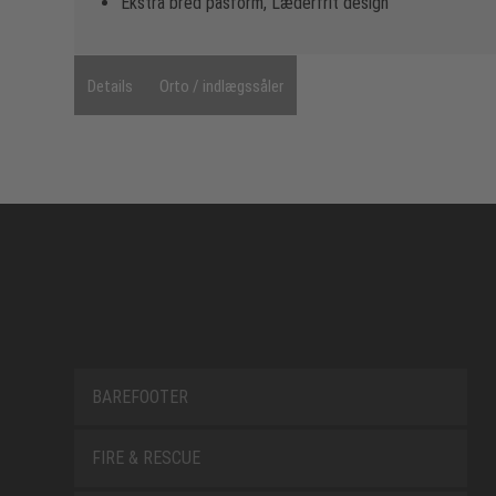
Ekstra bred pasform, Læderfrit design
Details
Orto / indlægssåler
BAREFOOTER
FIRE & RESCUE