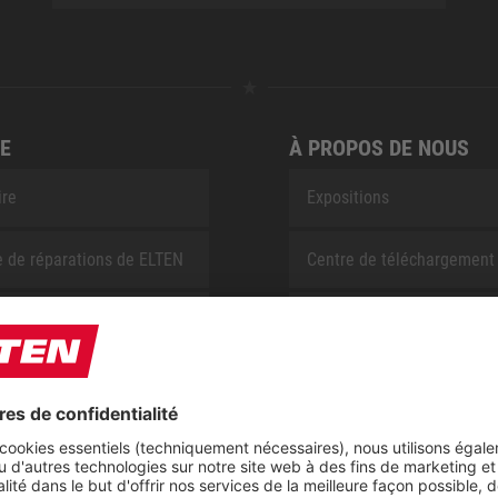
E
À PROPOS DE NOUS
ire
Expositions
e de réparations de ELTEN
Centre de téléchargement
t
CSR-Report
ap