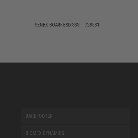
SENEX BOA® ESD S3S – 728531
BAREFOOTER
BIOMEX DYNAMICS