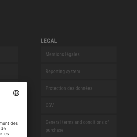
LEGAL
Mentions légales
Reporting system
Protection des données
CGV
General terms and conditions of
purchase