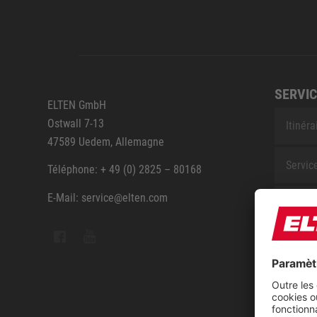
SERVIC
ELTEN GmbH
Ostwall 7-13
Itinéra
47589 Uedem, Allemagne
Servic
Téléphone: + 49 (0) 2825 – 80168
E-Mail: service@elten.com
Contac
Sitem