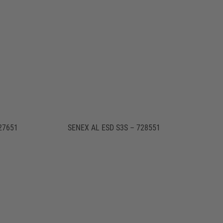
27651
SENEX AL ESD S3S – 728551