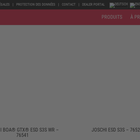
ÉGALES
PROTECTION DES DONNÉES
CONTACT
DEALER PORTAL
PRODUITS
À P
I BOA® GTX® ESD S3S WR –
JOSCHI ESD S3S – 765
76541