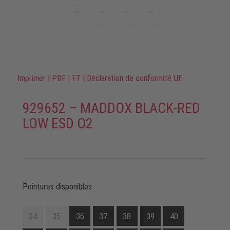
Imprimer
|
PDF
|
FT
|
Déclaration de conformité UE
929652 – MADDOX BLACK-RED
LOW ESD O2
Pointures disponibles
34
35
36
37
38
39
40