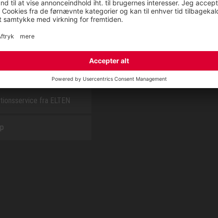
E
OM OS
t
CSR report
tionsservice fra ELTEN
ap