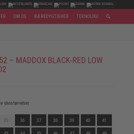
TER
OM OS
BÆREDYGTIGHED
TEKNOLOGI
52 – MADDOX BLACK-RED LOW
O2
e skostørrelser
35
36
37
38
39
40
41
43
44
45
46
47
48
49