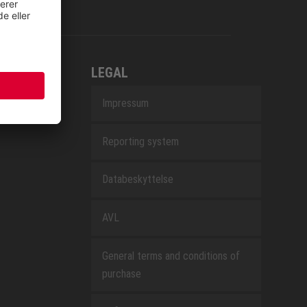
LEGAL
Impressum
Reporting system
Databeskyttelse
AVL
General terms and conditions of
purchase