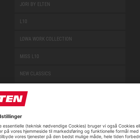
JORI BY ELTEN
L10
LOWA WORK COLLECTION
MISS L10
NEW CLASSICS
NOVA
RETRO
SAFEGUARD