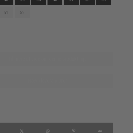
51
52
Få mere at vide om denne produktlinje
Nævn leverandører