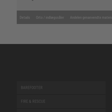
Details
Orto / indlægssåler
Andelen genanvendte materi
BAREFOOTER
FIRE & RESCUE