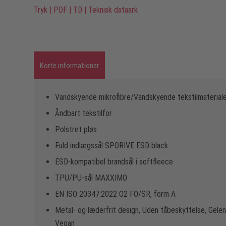
Tryk
|
PDF
|
TD
|
Teknisk dataark
Korte informationer
Vandskyende mikrofibre/Vandskyende tekstilmaterial
Åndbart tekstilfor
Polstret pløs
Fuld indlægssål SPORIVE ESD black
ESD-kompatibel brandsål i softfleece
TPU/PU-sål MAXXIMO
EN ISO 20347:2022 O2 FO/SR, form A
Metal- og læderfrit design, Uden tåbeskyttelse, Gelen
Vegan