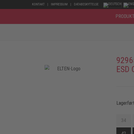
KONTAKT
IMPRESSUM
DATABESKYTTELSE
PRODUK
9296
ESD 
Lagerført
34
42