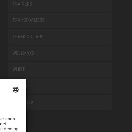
TRAINERS
TRANSFOAMERS
TREKKING LADY
WELLMAXX
WHITE
Tilbehør
Arbejdssko