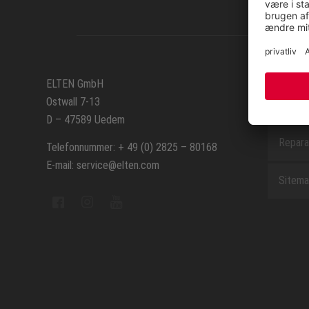
SERVIC
ELTEN GmbH
Ostwall 7-13
Kontak
D – 47589 Uedem
Repara
Telefonnummer: + 49 (0) 2825 – 80168
E-mail: service@elten.com
Sitem