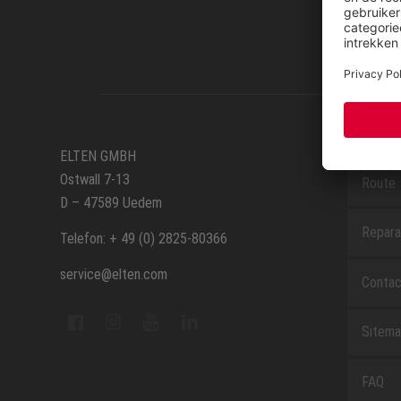
SERVIC
ELTEN GMBH
Ostwall 7-13
Route
D – 47589 Uedem
Repara
Telefon: + 49 (0) 2825-80366
service@elten.com
Contac
Sitem
FAQ