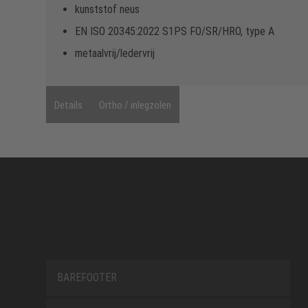
kunststof neus
EN ISO 20345:2022 S1PS FO/SR/HRO, type A
metaalvrij/ledervrij
Details
Ortho / inlegzolen
BAREFOOTER