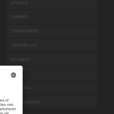
SPECIALS
TRAINERS
TRANSFOAMERS
TREKKING LADY
WELLMAXX
WHITE
Accessoires
Beroepsschoenen