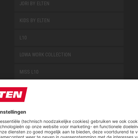
JORI BY ELTEN
KIDS BY ELTEN
L10
LOWA WORK COLLECTION
MISS L10
NEW CLASSICS
NOVA
RETRO