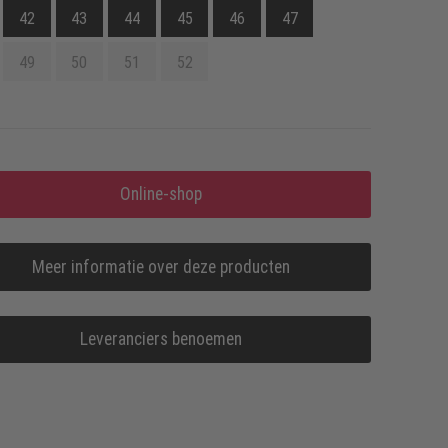
42
43
44
45
46
47
49
50
51
52
Online-shop
Meer informatie over deze producten
Leveranciers benoemen