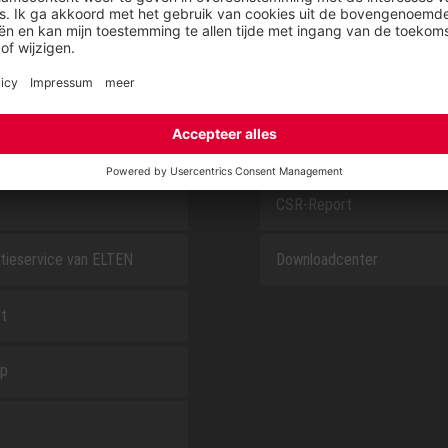
SAFEGUARD
E
OVER ELTEN
CSR-Report
tieservice van ELTEN
Downloadcenter
t
ap