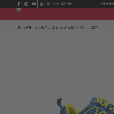
TEL.: +49 (0) 2825 80366
IMPRESSU
JO_SWIFT BLUE-YELLOW LOW ESD S1PS – 12071