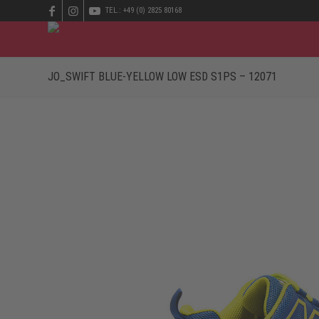
TEL.: +49 (0) 2825 80168
JO_SWIFT BLUE-YELLOW LOW ESD S1PS – 12071