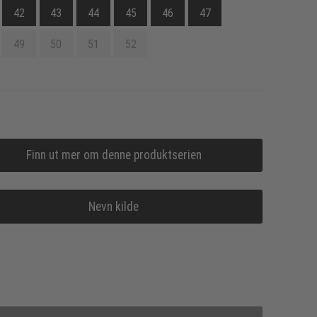
42
43
44
45
46
47
49
50
51
52
Finn ut mer om denne produktserien
Nevn kilde