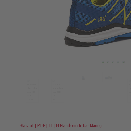
Skriv ut
|
PDF
|
TI
|
EU-konformitetserkläring