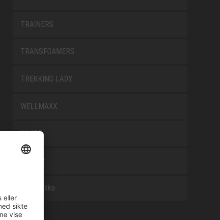
TRAINERS
TRANSFOAMERS
TREKKING LADY
WELLMAXX
WHITE
Tilbehør
Arbeidssko