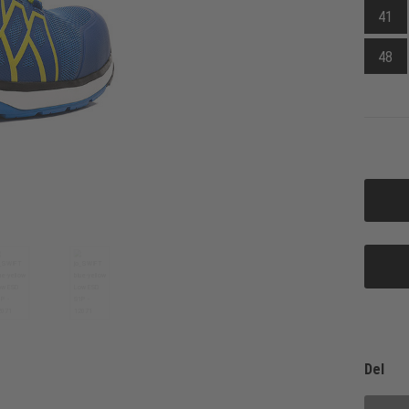
41
48
Del