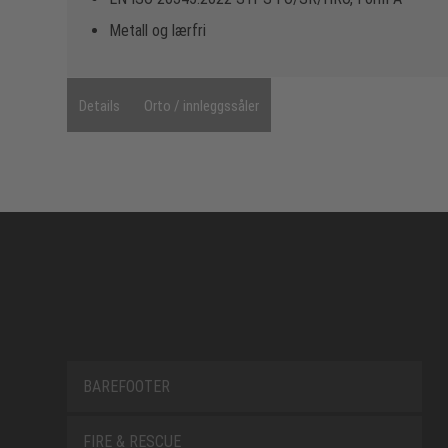
Metall og lærfri
Details
Orto / innleggssåler
BAREFOOTER
FIRE & RESCUE