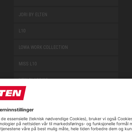
JORI BY ELTEN
L10
LOWA WORK COLLECTION
MISS L10
NEW CLASSICS
NOVA
RETRO
SAFEGUARD