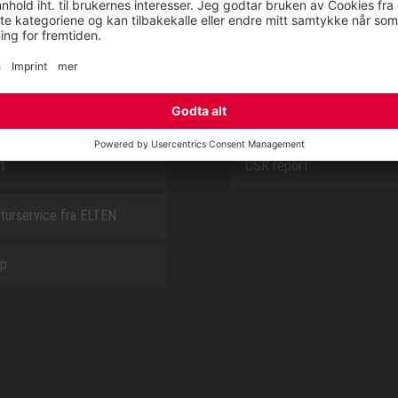
E
OM OSS
t
CSR report
turservice fra ELTEN
ap