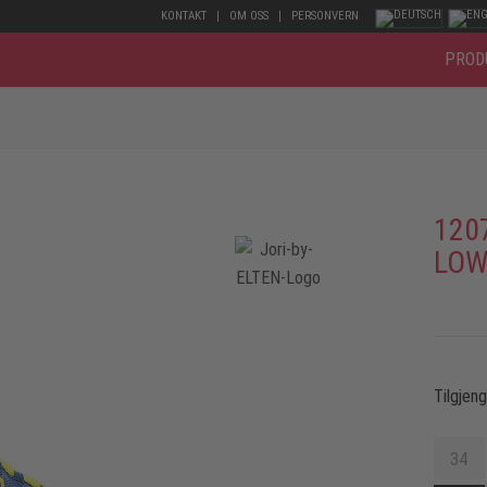
KONTAKT
OM OSS
PERSONVERN
PROD
120
LOW
Tilgjen
34