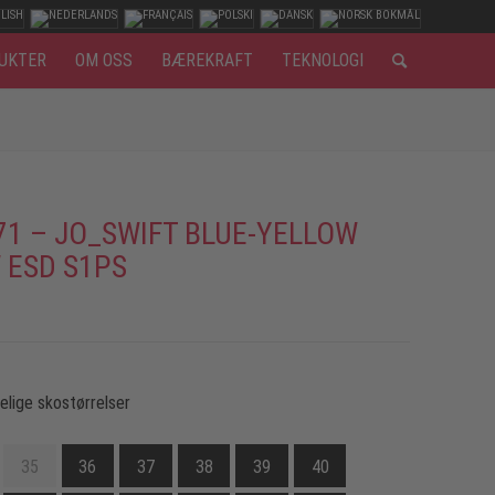
UKTER
OM OSS
BÆREKRAFT
TEKNOLOGI
71 – JO_SWIFT BLUE-YELLOW
 ESD S1PS
gelige skostørrelser
35
36
37
38
39
40