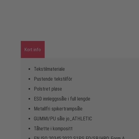
Kort info
Tekstilmateriale
Pustende tekstilfôr
Polstret pløse
ESD innleggssåle i full lengde
Metallfri spikertrampsåle
GUMMI/PU såle jo_ATHLETIC
Tåhette i kompositt
EN ISO 20345:2022 S1PS FO/SR/HRO, Form A