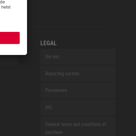
LEGAL
Om oss
Reporting system
Personvern
AVL
General terms and conditions of
purchase