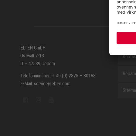
SERVIC
ELTEN GmbH
Ostwall 7-13
Kontak
D – 47589 Uedem
Repara
Telefonnummer: + 49 (0) 2825 – 80168
E-Mail: service@elten.com
Sitem