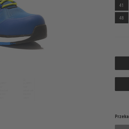
41
48
Przeka