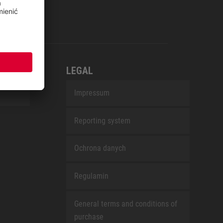
LEGAL
Impressum
Reporting system
Ochrona danych
Regulamin
General terms and conditions of
purchase