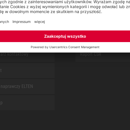
S
O NAS
arz kontaktowy
Raport CSR
t
 naprawczy ELTEN
ap