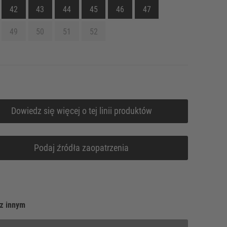
42
43
44
45
46
47
49
50
51
52
Dowiedz się więcej o tej linii produktów
Podaj źródła zaopatrzenia
z innym