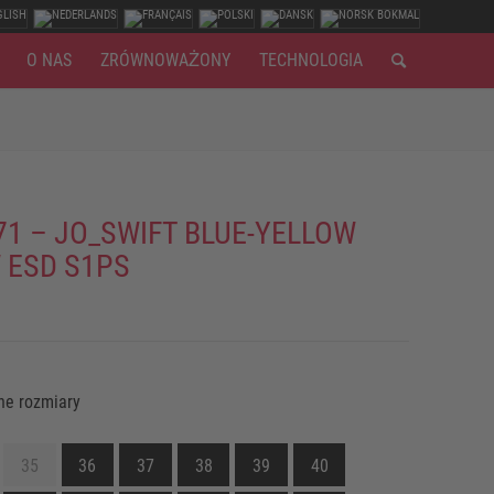
O NAS
ZRÓWNOWAŻONY
TECHNOLOGIA
71 – JO_SWIFT BLUE-YELLOW
 ESD S1PS
ne rozmiary
35
36
37
38
39
40