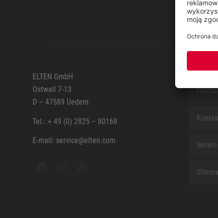
SERWI
ELTEN GmbH
Ostwall 7-13
Formul
D – 47589 Uedem
Kontak
Tel.: + 49 (0) 2825 – 80168
E-mail: service@elten.com
Serwis
Sitem