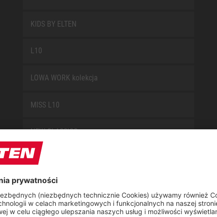
KIDS BY ELTEN
L10
LOWA WORK kolekcja
MISS L10
NEW CLASSICS
NOVA
RETRO
SAFEGUARD