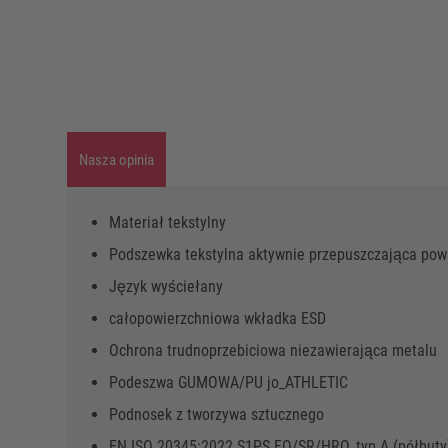
Nasza opinia
Materiał tekstylny
Podszewka tekstylna aktywnie przepuszczająca pow
Język wyściełany
całopowierzchniowa wkładka ESD
Ochrona trudnoprzebiciowa niezawierająca metalu
Podeszwa GUMOWA/PU jo_ATHLETIC
Podnosek z tworzywa sztucznego
EN ISO 20345:2022 S1PS FO/SR/HRO, typ A (półbuty