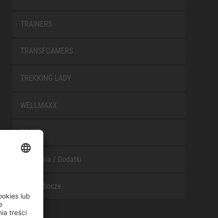
TRAINERS
TRANSFOAMERS
TREKKING LADY
WELLMAXX
WHITE
Akcesoria / Dodatki
Buty robocze