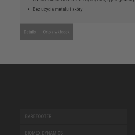
Bez użycia metalu i skóry
Details
Orto / wkładek
BAREFOOTER
BIOMEX DYNAMICS