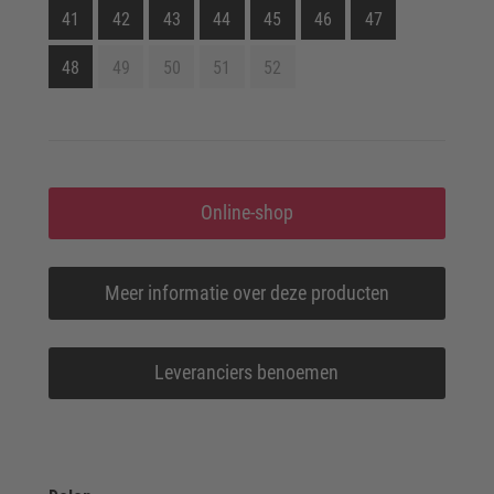
41
42
43
44
45
46
47
48
49
50
51
52
Online-shop
Meer informatie over deze producten
Leveranciers benoemen