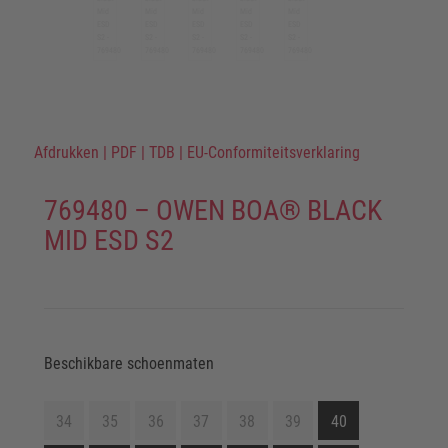
Afdrukken
|
PDF
|
TDB
|
EU-Conformiteitsverklaring
769480 – OWEN BOA® BLACK
MID ESD S2
Beschikbare schoenmaten
34
35
36
37
38
39
40