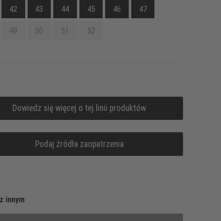
42
43
44
45
46
47
49
50
51
52
Dowiedz się więcej o tej linii produktów
Podaj źródła zaopatrzenia
z innym