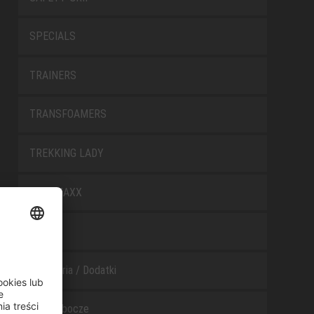
SPECIALS
TRAINERS
TRANSFOAMERS
TREKKING LADY
WELLMAXX
WHITE
Akcesoria / Dodatki
Buty robocze