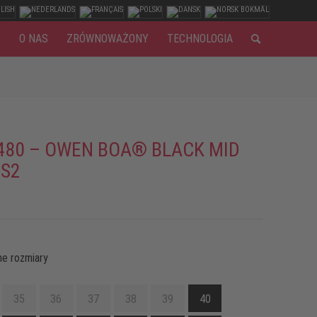
Y
O NAS
ZRÓWNOWAŻONY
TECHNOLOGIA
480 – OWEN BOA® BLACK MID
 S2
e rozmiary
35
36
37
38
39
40