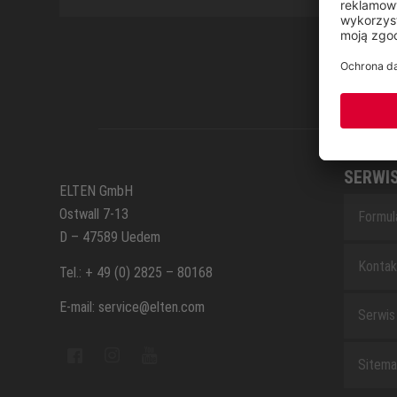
SERWI
ELTEN GmbH
Ostwall 7-13
Formul
D – 47589 Uedem
Kontak
Tel.: + 49 (0) 2825 – 80168
E-mail: service@elten.com
Serwis
Sitem