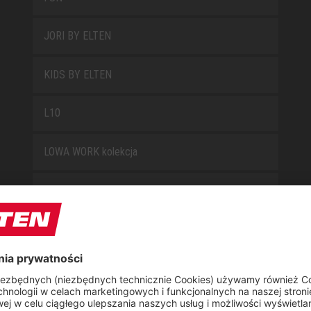
JORI BY ELTEN
KIDS BY ELTEN
L10
LOWA WORK kolekcja
MISS L10
NEW CLASSICS
NOVA
RETRO