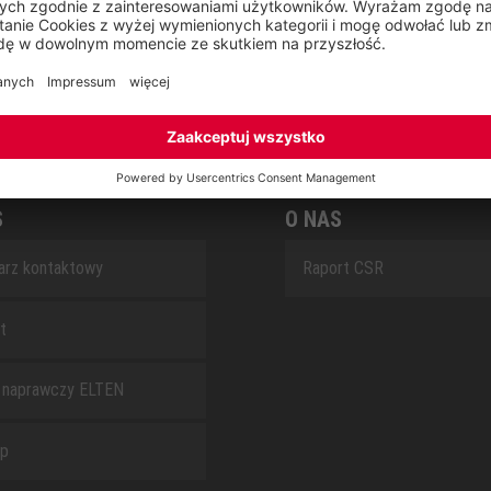
SAFEGUARD
S
O NAS
arz kontaktowy
Raport CSR
t
 naprawczy ELTEN
ap