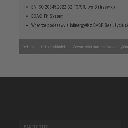
EN ISO 20345:2022 S2 FO/SR, typ B (trzewiki)
BOA® Fit System
Wnetrze podeszwy z Infinergy® z BASF, Bez użycia s
Details
Orto / wkładek
Zawartości materiałów z recykli
BAREFOOTER