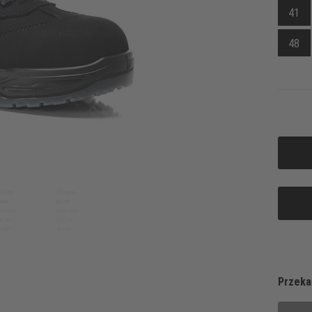
41
48
Przeka