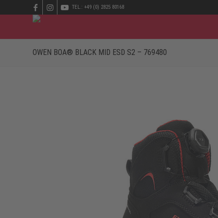
TEL.: +49 (0) 2825 80168
OWEN BOA® BLACK MID ESD S2 – 769480