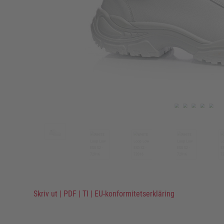
Skriv ut
|
PDF
|
TI
|
EU-konformitetserkläring