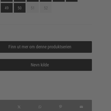
49
50
51
52
Finn ut mer om denne produktserien
Nevn kilde