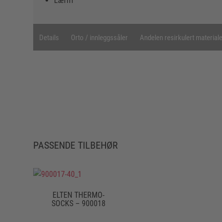
Lærfri
Details
Orto / innleggssåler
Andelen resirkulert material
PASSENDE TILBEHØR
ELTEN THERMO-
SOCKS – 900018