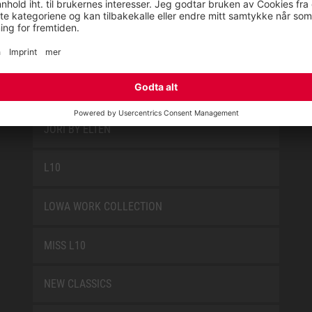
FIRE & RESCUE
FUN
JORI BY ELTEN
L10
LOWA WORK COLLECTION
MISS L10
NEW CLASSICS