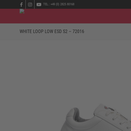
TEL.: +49 (0) 2825 80168
WHITE LOOP LOW ESD S2 – 72016