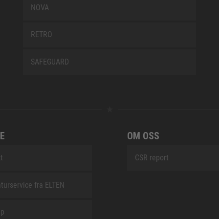
NOVA
RETRO
SAFEGUARD
E
OM OSS
t
CSR report
turservice fra ELTEN
ap