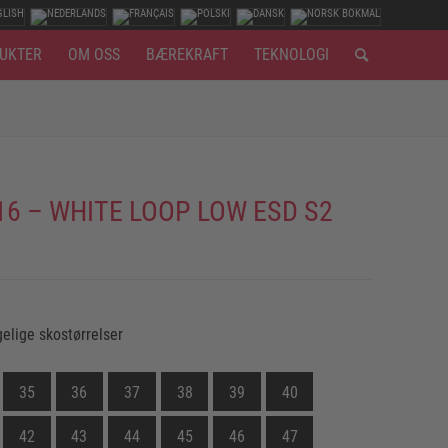
UKTER
OM OSS
BÆREKRAFT
TEKNOLOGI
16 – WHITE LOOP LOW ESD S2
gelige skostørrelser
35
36
37
38
39
40
42
43
44
45
46
47