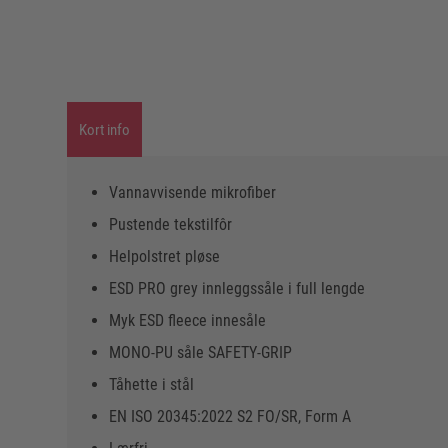
Kort info
Vannavvisende mikrofiber
Pustende tekstilfôr
Helpolstret pløse
ESD PRO grey innleggssåle i full lengde
Myk ESD fleece innesåle
MONO-PU såle SAFETY-GRIP
Tåhette i stål
EN ISO 20345:2022 S2 FO/SR, Form A