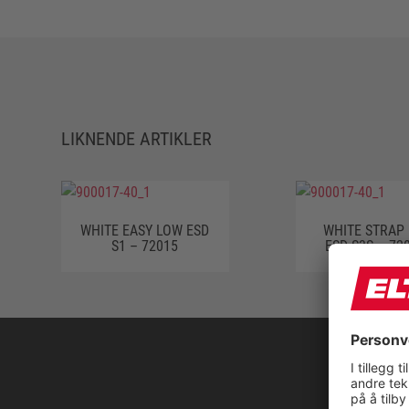
LIKNENDE ARTIKLER
WHITE EASY LOW ESD
WHITE STRAP
S1 – 72015
ESD S3S – 72