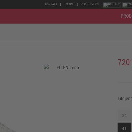
KONTAKT
OM OSS
PERSONVERN
PROD
720
Tilgjen
34
41