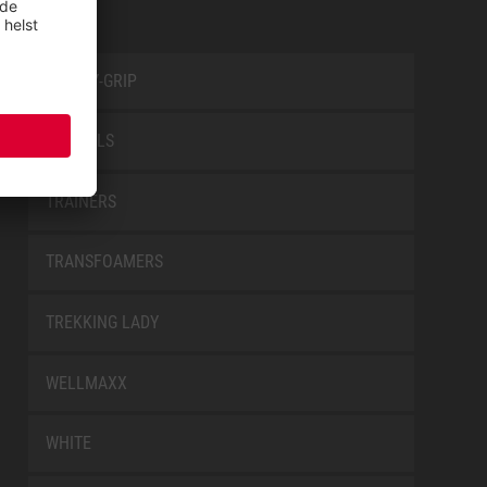
SAFETY-GRIP
SPECIALS
TRAINERS
TRANSFOAMERS
TREKKING LADY
WELLMAXX
WHITE