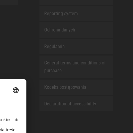
Reporting system
Ochrona danych
Regulamin
General terms and conditions of
purchase
Kodeks postępowania
Declaration of accessibility