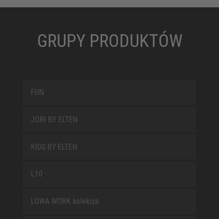
GRUPY PRODUKTÓW
FUN
JORI BY ELTEN
KIDS BY ELTEN
L10
LOWA WORK kolekcja