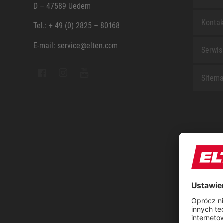
D – 47589 Uedem
Kontak
Tel.: + 49 (0) 2825 – 80168
E-mail: service@elten.com
Serwis
Sitem