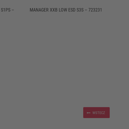
 S1PS –
MANAGER XXB LOW ESD S3S – 723231
WSTECZ