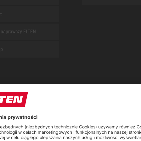
t
 naprawczy ELTEN
ap