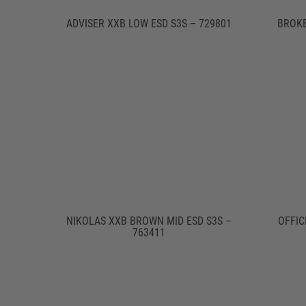
ADVISER XXB LOW ESD S3S – 729801
BROKE
NIKOLAS XXB BROWN MID ESD S3S –
OFFIC
763411