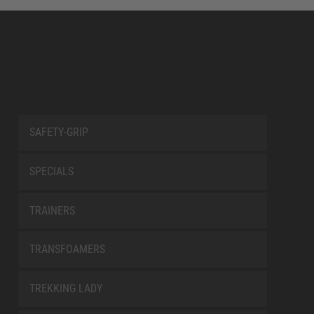
SAFETY-GRIP
SPECIALS
TRAINERS
TRANSFOAMERS
TREKKING LADY