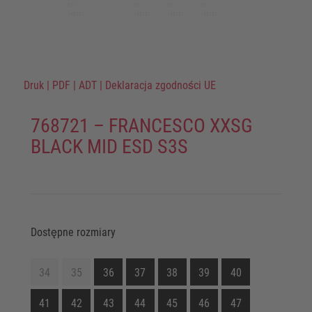
Druk
|
PDF
|
ADT
|
Deklaracja zgodności UE
768721 – FRANCESCO XXSG
BLACK MID ESD S3S
Dostępne rozmiary
34
35
36
37
38
39
40
41
42
43
44
45
46
47