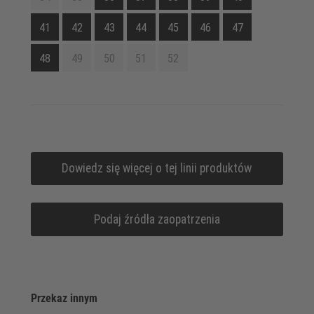
41
42
43
44
45
46
47
48
49
50
51
52
Dowiedz się więcej o tej linii produktów
Podaj źródła zaopatrzenia
Przekaz innym