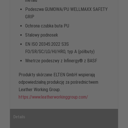
metalu
Podeszwa GUMOWA/PU WELLMAXX SAFETY
GRIP
Ochrona czubka buta PU
Stalowy podnosek
EN ISO 20345:2022 S3S
FO/SR/SC/LG/HI/HRO, typ A (półbuty)
Wnetrze podeszwy z Infinergy® z BASF
Produkty skórzane ELTEN GmbH wspierają
odpowiedzialną produkcję za pośrednictwem
Leather Working Group.
https://www.leatherworkinggroup.com/
Details