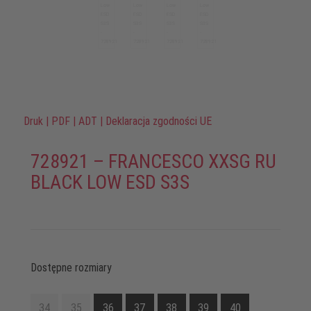
Druk
|
PDF
|
ADT
|
Deklaracja zgodności UE
728921 – FRANCESCO XXSG RU
BLACK LOW ESD S3S
Dostępne rozmiary
34
35
36
37
38
39
40