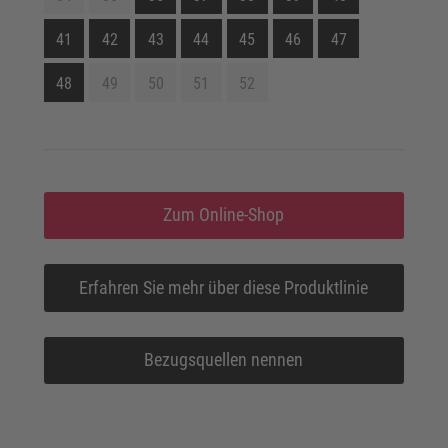
41
42
43
44
45
46
47
48
49
50
51
52
Zum Online-Shop
Erfahren Sie mehr über diese Produktlinie
Bezugsquellen nennen