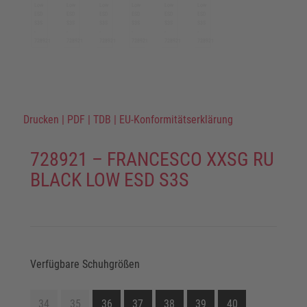
Drucken
|
PDF
|
TDB
|
EU-Konformitätserklärung
728921 – FRANCESCO XXSG RU
BLACK LOW ESD S3S
Verfügbare Schuhgrößen
34
35
36
37
38
39
40