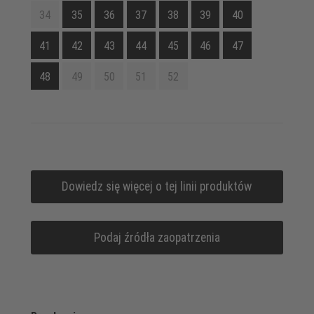
34
35
36
37
38
39
40
41
42
43
44
45
46
47
48
49
50
51
52
Dowiedz się więcej o tej linii produktów
Podaj źródła zaopatrzenia