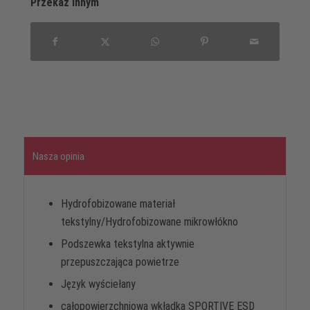
Przekaz innym
Nasza opinia
Hydrofobizowane materiał
tekstylny/Hydrofobizowane mikrowłókno
Podszewka tekstylna aktywnie
przepuszczająca powietrze
Język wyściełany
całopowierzchniowa wkładka SPORTIVE ESD