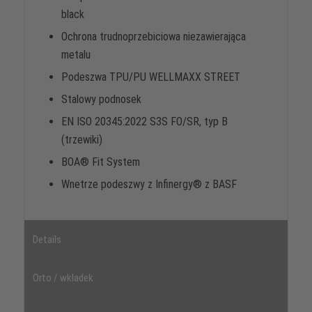
black
Ochrona trudnoprzebiciowa niezawierająca
metalu
Podeszwa TPU/PU WELLMAXX STREET
Stalowy podnosek
EN ISO 20345:2022 S3S FO/SR, typ B
(trzewiki)
BOA® Fit System
Wnetrze podeszwy z Infinergy® z BASF
Details
Orto / wkładek