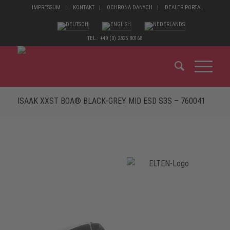
IMPRESSUM
KONTAKT
OCHRONA DANYCH
DEALER PORTAL
TEL.: +49 (0) 2825 80168
ISAAK XXST BOA® BLACK-GREY MID ESD S3S – 760041