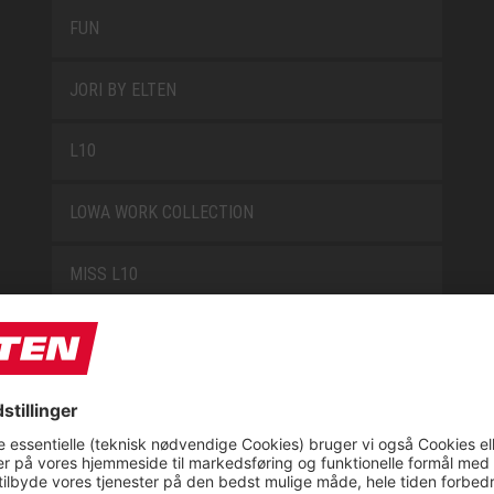
FUN
JORI BY ELTEN
L10
LOWA WORK COLLECTION
MISS L10
NEW CLASSICS
NOVA
RETRO