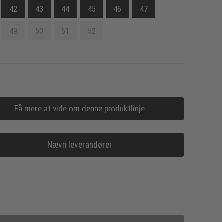
42
43
44
45
46
47
49
50
51
52
Få mere at vide om denne produktlinje
Nævn leverandører