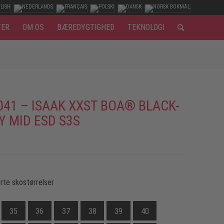
TER
OM OS
BÆREDYGTIGHED
TEKNOLOGI
041 – ISAAK XXST BOA® BLACK-
Y MID ESD S3S
rte skostørrelser
35
36
37
38
39
40