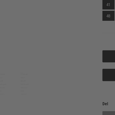
41
48
Del