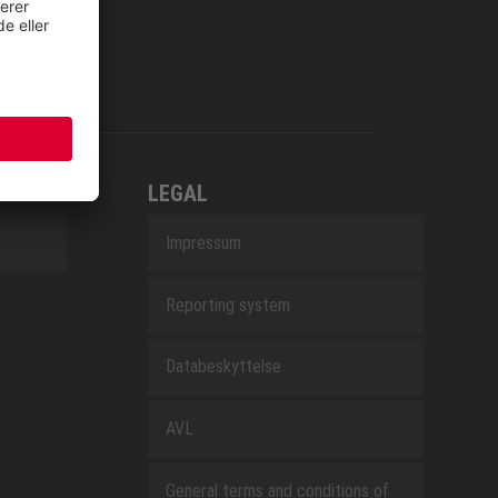
LEGAL
Impressum
Reporting system
Databeskyttelse
AVL
General terms and conditions of