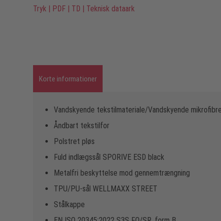
Tryk
|
PDF
|
TD
|
Teknisk dataark
Korte informationer
Vandskyende tekstilmateriale/Vandskyende mikrofibr
Åndbart tekstilfor
Polstret pløs
Fuld indlægssål SPORIVE ESD black
Metalfri beskyttelse mod gennemtrængning
TPU/PU-sål WELLMAXX STREET
Stålkappe
EN ISO 20345:2022 S3S FO/SR, form B