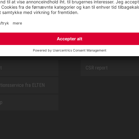
SAFEGUARD
E
OM OS
t
CSR report
tionsservice fra ELTEN
ap