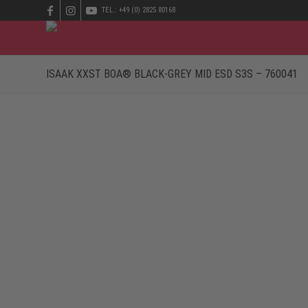
TEL.: +49 (0) 2825 80168
ISAAK XXST BOA® BLACK-GREY MID ESD S3S – 760041