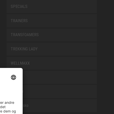
SPECIALS
TRAINERS
TRANSFOAMERS
TREKKING LADY
WELLMAXX
WHITE
Tilbehør
Arbejdssko