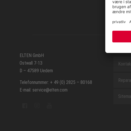
SERVIC
ELTEN GmbH
Ostwall 7-13
Kontak
D – 47589 Uedem
Repara
Telefonnummer: + 49 (0) 2825 – 80168
E-mail: service@elten.com
Sitem