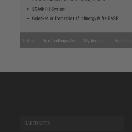
BOA® Fit System
Gelenket er fremstillet af Infinergy® fra BASF
Details
Orto / indlægssåler
CO₂-beregning
Andelen g
BAREFOOTER