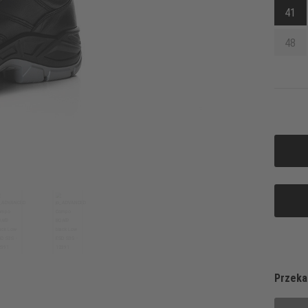
41
48
Przeka