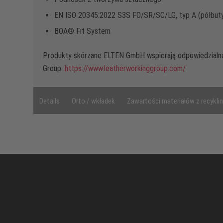
EN ISO 20345:2022 S3S FO/SR/SC/LG, typ A (półbut
BOA® Fit System
Produkty skórzane ELTEN GmbH wspierają odpowiedzialn
Group.
https://www.leatherworkinggroup.com/
Details
Orto / wkładek
Zawartości materiałów z recykli