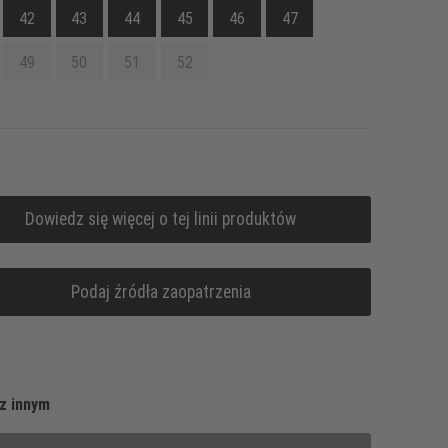
42
43
44
45
46
47
49
50
51
52
Dowiedz się więcej o tej linii produktów
Podaj źródła zaopatrzenia
z innym