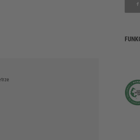
FUNK
etrze