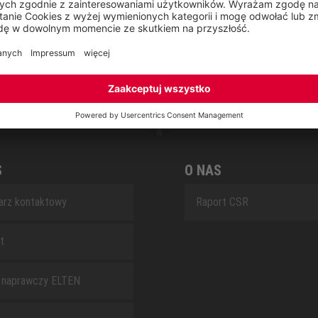
RETRO
SAFEGUARD
S
O NAS
arz kontaktowy
Raport CSR
t
 naprawczy ELTEN