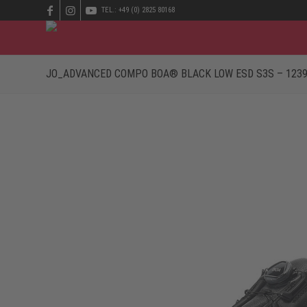
TEL.: +49 (0) 2825 80168
JO_ADVANCED COMPO BOA® BLACK LOW ESD S3S – 123