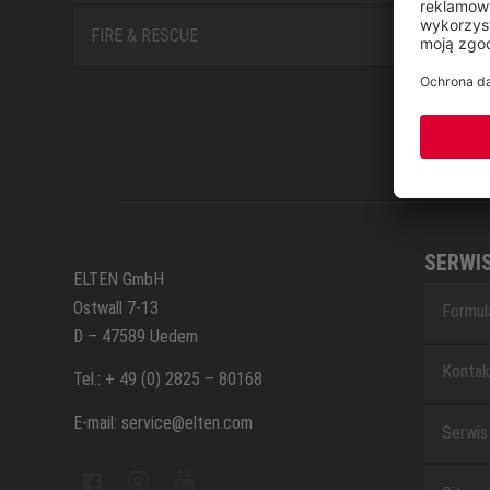
FIRE & RESCUE
SERWI
ELTEN GmbH
Ostwall 7-13
Formul
D – 47589 Uedem
Kontak
Tel.: + 49 (0) 2825 – 80168
E-mail: service@elten.com
Serwis