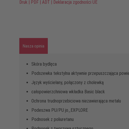
Druk
|
PDF
|
ADT
|
Deklaracja zgodności UE
Nasza opinia
Skóra bydlęca
Podszewka tekstylna aktywnie przepuszczająca powi
Język wyściełany, połączony z cholewką
całopowierzchniowa wkładka Basic black
Ochrona trudnoprzebiciowa niezawierająca metalu
Podeszwa PU/PU jo_EXPLORE
Podnosek z poliuretanu
Podnosek z tworzywa sztucznego