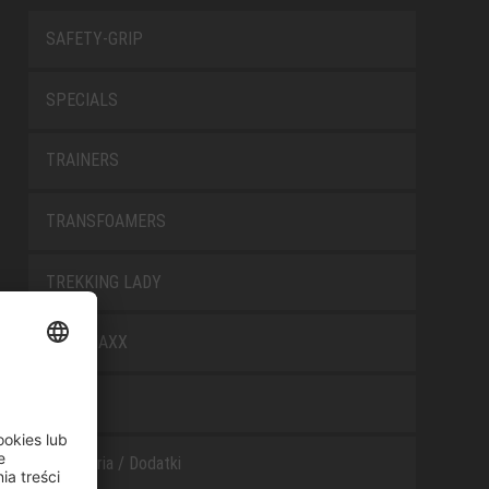
SAFETY-GRIP
SPECIALS
TRAINERS
TRANSFOAMERS
TREKKING LADY
WELLMAXX
WHITE
Akcesoria / Dodatki