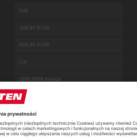
FUN
JORI BY ELTEN
KIDS BY ELTEN
L10
LOWA WORK kolekcja
MISS L10
NEW CLASSICS
NOVA