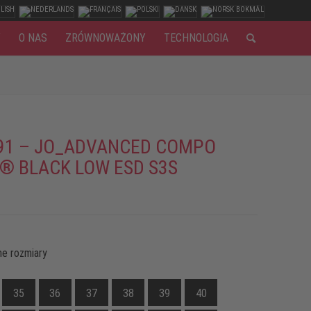
Y
O NAS
ZRÓWNOWAŻONY
TECHNOLOGIA
91 – JO_ADVANCED COMPO
® BLACK LOW ESD S3S
e rozmiary
35
36
37
38
39
40