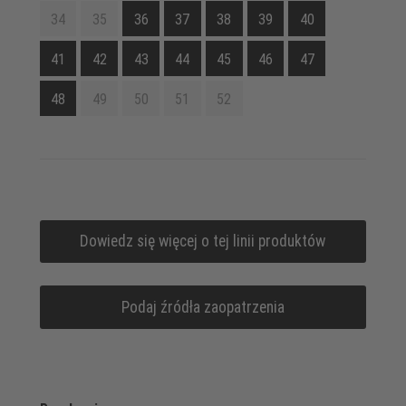
34
35
36
37
38
39
40
41
42
43
44
45
46
47
48
49
50
51
52
Dowiedz się więcej o tej linii produktów
Podaj źródła zaopatrzenia