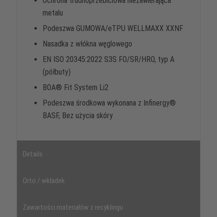
Ochrona trudnoprzebiciowa niezawierająca
metalu
Podeszwa GUMOWA/eTPU WELLMAXX XXNF
Nasadka z włókna węglowego
EN ISO 20345:2022 S3S FO/SR/HRO, typ A
(półbuty)
BOA® Fit System Li2
Podeszwa środkowa wykonana z Infinergy®
BASF, Bez użycia skóry
Details
Orto / wkładek
Zawartości materiałów z recyklingu