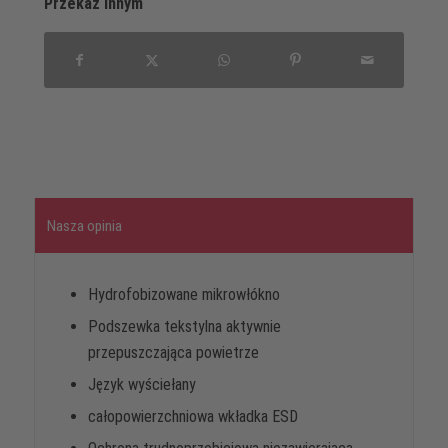
Przekaz innym
Nasza opinia
Hydrofobizowane mikrowłókno
Podszewka tekstylna aktywnie
przepuszczająca powietrze
Język wyściełany
całopowierzchniowa wkładka ESD