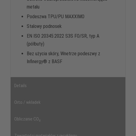
metalu
Podeszwa TPU/PU MAXXIMO
Stalowy podnosek
EN ISO 20345:2022 S3S FO/SR, typ A
(półbuty)
Bez użycia skóry, Wnetrze podeszwy z
Infinergy® z BASF
Details
Orto / wkładek
Obliczanie CO₂
Zawartości materiałów z recyklingu