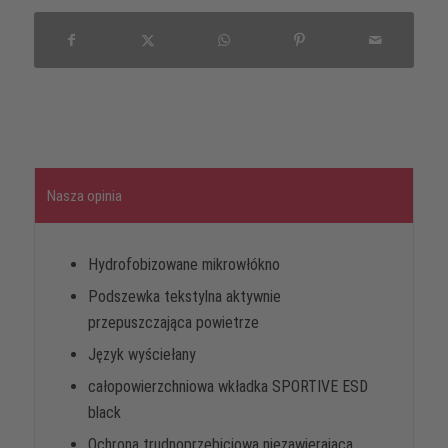
Nasza opinia
Hydrofobizowane mikrowłókno
Podszewka tekstylna aktywnie
przepuszczająca powietrze
Język wyściełany
całopowierzchniowa wkładka SPORTIVE ESD
black
Ochrona trudnoprzebiciowa niezawierająca