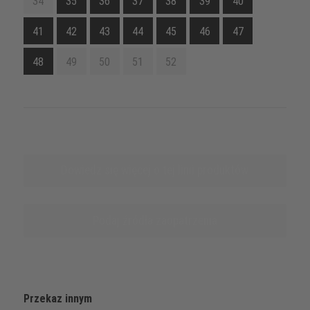
34
35
36
37
38
39
40
41
42
43
44
45
46
47
48
49
50
51
52
Dowiedz się więcej o tej linii produktów
Podaj źródła zaopatrzenia
Przekaz innym