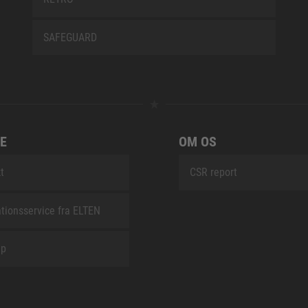
SAFEGUARD
E
OM OS
t
CSR report
tionsservice fra ELTEN
ap