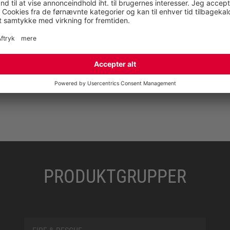
ingsinstituttet Pirmasens e.V.) blev oprindeligt grundlagt for skoindus
PRODUKTGRUPPER