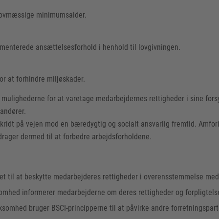
 lovmæssige minimumsalder.
enterede ansættelsesforhold i henhold til lovgivningen.
r at forhindre miljøskader.
ulighederne for at varetage medarbejdernes rettigheder i sine forsy
andører.
ridt på vejen mod en bæredygtig og socialt ansvarlig fremtid. Amfori 
drager dermed til at forbedre arbejdsforholdene.
tet til at beskytte medarbejderes rettigheder i overensstemmelse m
omhed informerer medarbejderne om deres rettigheder og forpligtelse
ksomhed bruger BSCI-principperne til at påvirke andre forretningspart