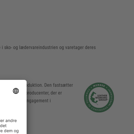
i sko- og lædervareindustrien og varetager deres
en fra læderproduktion. Den fastsætter
res læder fra producenter, der er
streger vores engagement i