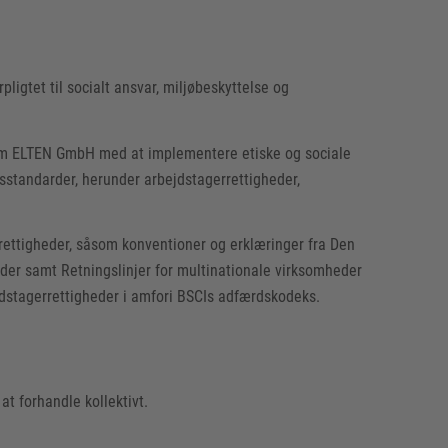
pligtet til socialt ansvar, miljøbeskyttelse og
 som ELTEN GmbH med at implementere etiske og sociale
sstandarder, herunder arbejdstagerrettigheder,
 rettigheder, såsom konventioner og erklæringer fra Den
eder samt Retningslinjer for multinationale virksomheder
stagerrettigheder i amfori BSCIs adfærdskodeks.
t forhandle kollektivt.