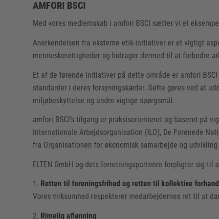
AMFORI BSCI
Med vores medlemskab i amfori BSCI sætter vi et eksempe
Anerkendelsen fra eksterne etik-initiativer er et vigtigt as
menneskerettigheder og bidrager dermed til at forbedre ar
Et af de førende initiativer på dette område er amfori BS
standarder i deres forsyningskæder. Dette gøres ved at ud
miljøbeskyttelse og andre vigtige spørgsmål.
amfori BSCI’s tilgang er praksisorienteret og baseret på v
Internationale Arbejdsorganisation (ILO), De Forenede Nat
fra Organisationen for økonomisk samarbejde og udviklin
ELTEN GmbH og dets forretningspartnere forpligter sig til
1.
Retten til foreningsfrihed og retten til kollektive forhand
Vores virksomhed respekterer medarbejdernes ret til at dan
2.
Rimelig aflønning