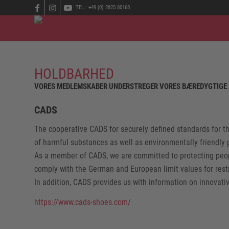
TEL.: +49 (0) 2825 80168
HOLDBARHED
VORES MEDLEMSKABER UNDERSTREGER VORES BÆREDYGTIGE 
CADS
The cooperative CADS for securely defined standards for t
of harmful substances as well as environmentally friendly 
As a member of CADS, we are committed to protecting peop
comply with the German and European limit values for rest
In addition, CADS provides us with information on innovat
https://www.cads-shoes.com/