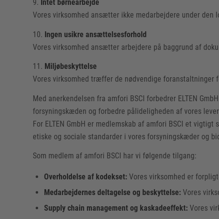
9.
Intet børnearbejde
Vores virksomhed ansætter ikke medarbejdere under den
10.
Ingen usikre ansættelsesforhold
Vores virksomhed ansætter arbejdere på baggrund af dokum
11.
Miljøbeskyttelse
Vores virksomhed træffer de nødvendige foranstaltninger fo
Med anerkendelsen fra amfori BSCI forbedrer ELTEN GmbH m
forsyningskæden og forbedre pålideligheden af vores lever
For ELTEN GmbH er medlemskab af amfori BSCI et vigtigt sk
etiske og sociale standarder i vores forsyningskæder og bi
Som medlem af amfori BSCI har vi følgende tilgang:
Overholdelse af kodekset:
Vores virksomhed er forplig
Medarbejdernes deltagelse og beskyttelse:
Vores virks
Supply chain management og kaskadeeffekt:
Vores vir