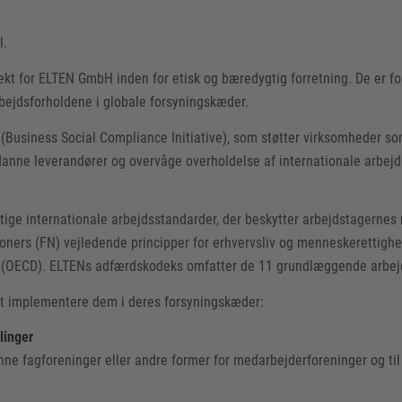
l.
pekt for ELTEN GmbH inden for etisk og bæredygtig forretning. De er for
bejdsforholdene i globale forsyningskæder.
CI (Business Social Compliance Initiative), som støtter virksomheder
danne leverandører og overvåge overholdelse af internationale arbejd
igtige internationale arbejdsstandarder, der beskytter arbejdstagernes
ioners (FN) vejledende principper for erhvervsliv og menneskerettigh
g (OECD). ELTENs adfærdskodeks omfatter de 11 grundlæggende arbejd
 at implementere dem i deres forsyningskæder:
linger
ne fagforeninger eller andre former for medarbejderforeninger og til a