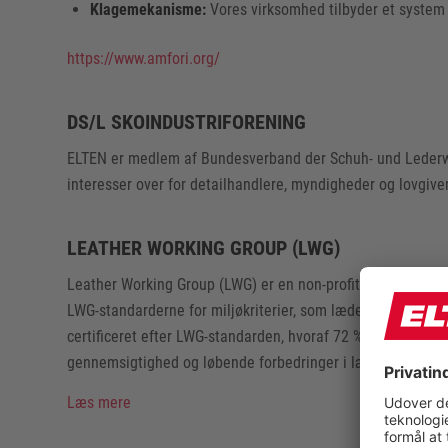
Klagemekanisme:
Vores virksomhed tilbyder et system 
https://www.amfori.org/
DS/L SKOINDUSTRIFORENING
ELTEN er medlem af Bundesverband der Schuh- und Lederwar
interesser over for detailhandlere, myndigheder og lovgive
LEATHER WORKING GROUP (LWG)
Leather Working Group (LWG) er en non-profit organisation 
LWG-standarderne for miljøkriterier, som læderproducenter b
certificeret efter LWG-standarden, hvoraf 72 % er guld-k
gennemsigtighed og løbende forbedringer i læderprodukti
Læs mere