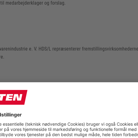
til medarbejderklager og forslag.
enindustrie e. V. HDS/L repræsenterer fremstillingsvirksomhederne 
re.
med flere interessenter, der arbejder for at reducere miljøpåvirkning
liver uafhængigt auditeret og certificeret efter. Vi køber 100 % af vo
lassificeret. ELTEN GmbHs medlemskab af Leather Working Group under
onen.