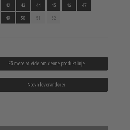
42
43
44
45
46
47
49
50
51
52
Få mere at vide om denne produktlinje
Nævn leverandører