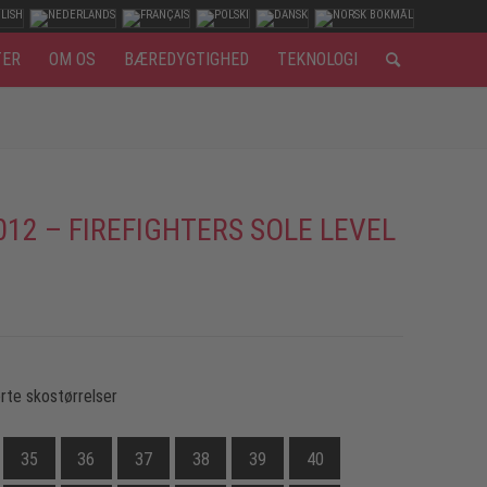
TER
OM OS
BÆREDYGTIGHED
TEKNOLOGI
012 – FIREFIGHTERS SOLE LEVEL
rte skostørrelser
35
36
37
38
39
40