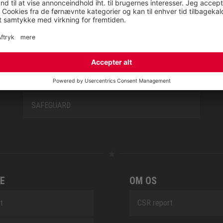
NEW CLASSICS
NOVA
RETRO
SAFEGUARD
E
OM OS
t
CSR report