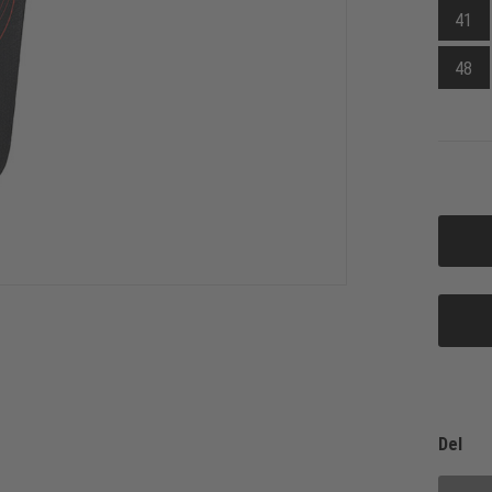
41
48
Del