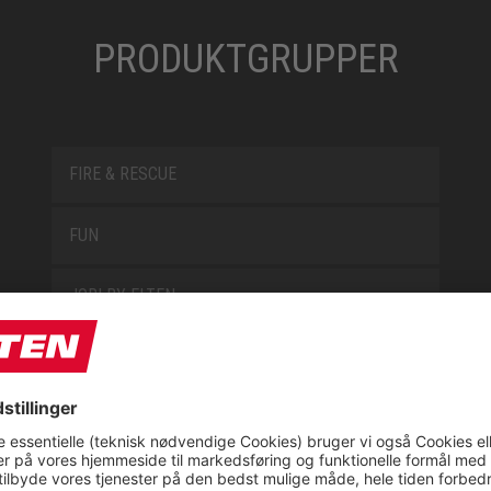
PRODUKTGRUPPER
FIRE & RESCUE
FUN
JORI BY ELTEN
L10
LOWA WORK COLLECTION
MISS L10