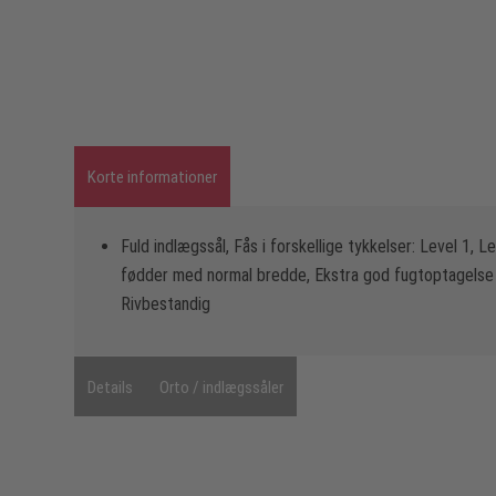
Korte informationer
Fuld indlægssål, Fås i forskellige tykkelser: Level 1, L
fødder med normal bredde, Ekstra god fugtoptagelse o
Rivbestandig
Details
Orto / indlægssåler