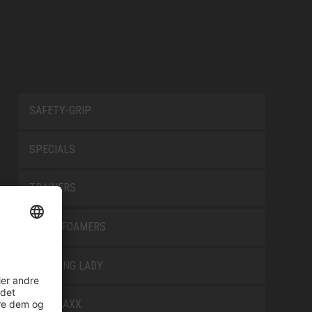
SAFETY-GRIP
SPECIALS
TRAINERS
TRANSFOAMERS
TREKKING LADY
WELLMAXX