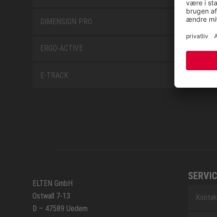
DIMENSION PRO
ERGO-ACTIVE
E-TRACK
SERVIC
ELTEN GmbH
Ostwall 7-13
Kontak
D – 47589 Uedem