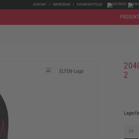
KONTAKT
IMPRESSUM
DATABESKYTTELSE
PRODUK
204
2
Lagerfø
34