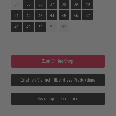
34
35
36
37
38
39
40
41
42
43
44
45
46
47
48
49
50
51
52
Zum Online-Shop
Erfahren Sie mehr über diese Produktlinie
Bezugsquellen nennen