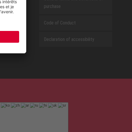
purchase
Code of Conduct
Declaration of accessibility