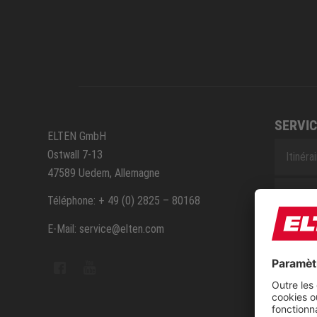
SERVIC
ELTEN GmbH
Ostwall 7-13
Itinéra
47589 Uedem, Allemagne
Servic
Téléphone: + 49 (0) 2825 – 80168
E-Mail: service@elten.com
Contac
Sitem