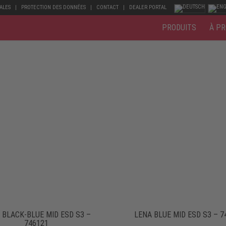
ALES
PROTECTION DES DONNÉES
CONTACT
DEALER PORTAL
PRODUITS
À PR
 BLACK-BLUE MID ESD S3 –
LENA BLUE MID ESD S3 – 7
746121