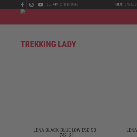
TEL.: +49 (0) 2825 80366
MENTIONS LÉG
TREKKING LADY
LENA BLACK-BLUE LOW ESD S3 –
LENA
742121