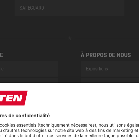
SAFEGUARD
E
À PROPOS DE NOUS
ire
Expositions
e de réparations de ELTEN
Centre de téléchargement
t
CSR-Report
ap