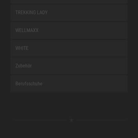
TREKKING LADY
WELLMAXX
WHITE
Zubehör
Berufsschuhe