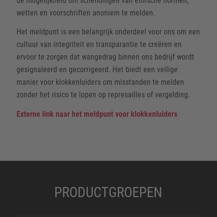
de mogelijkheid om schendingen van ethische normen,
wetten en voorschriften anoniem te melden.
Het meldpunt is een belangrijk onderdeel voor ons om een
cultuur van integriteit en transparantie te creëren en
ervoor te zorgen dat wangedrag binnen ons bedrijf wordt
gesignaleerd en gecorrigeerd. Het biedt een veilige
manier voor klokkenluiders om misstanden te melden
zonder het risico te lopen op represailles of vergelding.
Externe link naar het meldpunt voor klokkenluiders
PRODUCTGROEPEN