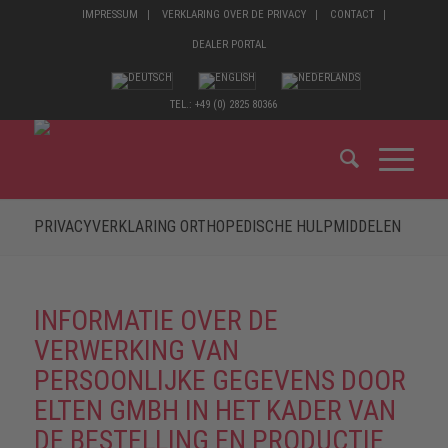
IMPRESSUM
VERKLARING OVER DE PRIVACY
CONTACT
DEALER PORTAL
TEL.: +49 (0) 2825 80366
PRIVACYVERKLARING ORTHOPEDISCHE HULPMIDDELEN
INFORMATIE OVER DE
VERWERKING VAN
PERSOONLIJKE GEGEVENS DOOR
ELTEN GMBH IN HET KADER VAN
DE BESTELLING EN PRODUCTIE