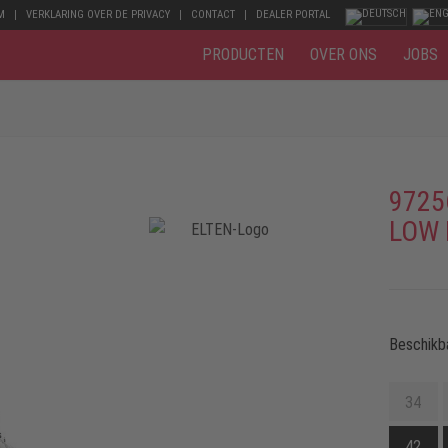
M
VERKLARING OVER DE PRIVACY
CONTACT
DEALER PORTAL
PRODUCTEN
OVER ONS
JOBS
9725
LOW 
Beschikb
34
42