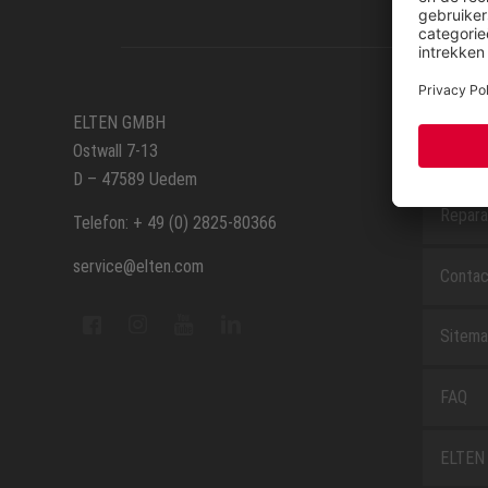
SERVIC
ELTEN GMBH
Ostwall 7-13
Route
D – 47589 Uedem
Repara
Telefon: + 49 (0) 2825-80366
service@elten.com
Contac
Sitem
FAQ
ELTEN 