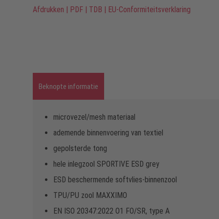
Afdrukken
|
PDF
|
TDB
|
EU-Conformiteitsverklaring
Beknopte informatie
microvezel/mesh materiaal
ademende binnenvoering van textiel
gepolsterde tong
hele inlegzool SPORTIVE ESD grey
ESD beschermende softvlies-binnenzool
TPU/PU zool MAXXIMO
EN ISO 20347:2022 O1 FO/SR, type A