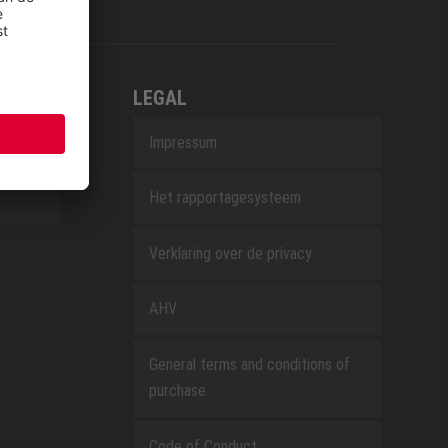
LEGAL
Impressum
Het rapportagesysteem
Verklaring over de privacy
AHV
General terms and conditions of
purchase
Code of Conduct