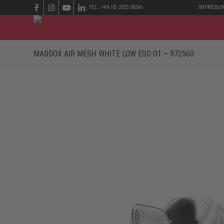
TEL.: +49 (0) 2825 80366
IMPRESSU
MADDOX AIR MESH WHITE LOW ESD O1 – 972560