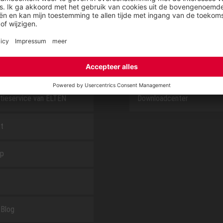
E
OVER ELTEN
CSR-Report
tieservice van ELTEN
Downloadcenter
t
ap
Blog