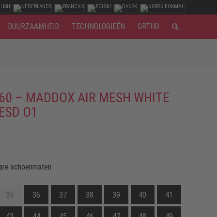
DUURZAAMHEID
TECHNOLOGIEËN
ORTHO
60 – MADDOX AIR MESH WHITE
ESD O1
are schoenmaten
35
36
37
38
39
40
41
43
44
45
46
47
48
49