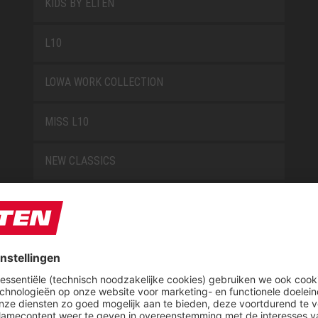
KIDS BY ELTEN
L10
LOWA WORK COLLECTION
MISS L10
NEW CLASSICS
NOVA
RETRO
SAFEGUARD