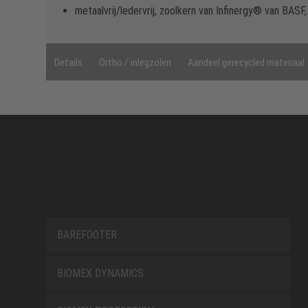
metaalvrij/ledervrij, zoolkern van Infinergy® van BA
Details
Ortho / inlegzolen
Aandeel gerecycled materiaal
BAREFOOTER
BIOMEX DYNAMICS