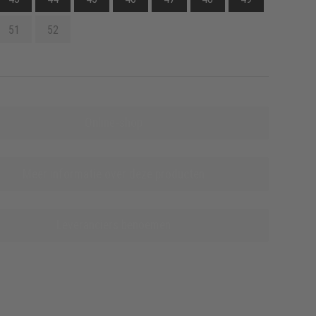
51
52
Online-shop
Meer informatie over deze producten
Leveranciers benoemen