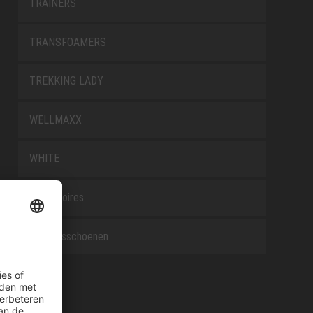
TRAINERS
TRANSFOAMERS
TREKKING LADY
WELLMAXX
WHITE
Accessoires
Beroepsschoenen