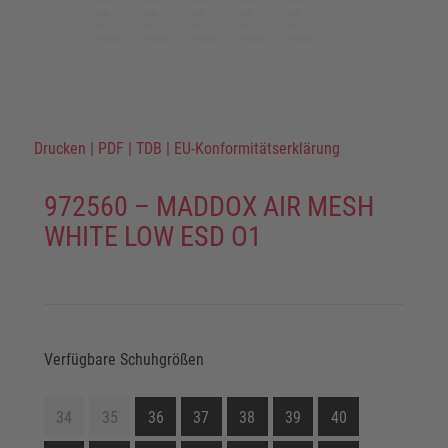
Drucken
|
PDF
|
TDB
|
EU-Konformitätserklärung
972560 – MADDOX AIR MESH
WHITE LOW ESD O1
Verfügbare Schuhgrößen
34
35
36
37
38
39
40