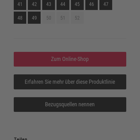
41
42
43
44
45
46
47
48
49
50
51
52
Zum Online-Shop
Erfahren Sie mehr über diese Produktlinie
Bezugsquellen nennen
Teilen