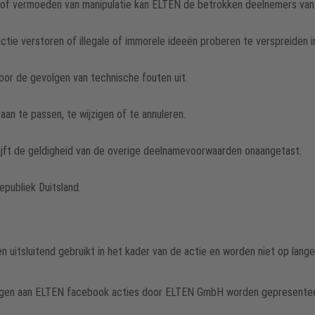
of vermoeden van manipulatie kan ELTEN de betrokken deelnemers van d
ctie verstoren of illegale of immorele ideeën proberen te verspreiden i
voor de gevolgen van technische fouten uit.
aan te passen, te wijzigen of te annuleren.
blijft de geldigheid van de overige deelnamevoorwaarden onaangetast.
epubliek Duitsland.
uitsluitend gebruikt in het kader van de actie en worden niet op lang
agen aan ELTEN facebook acties door ELTEN GmbH worden gepresentee