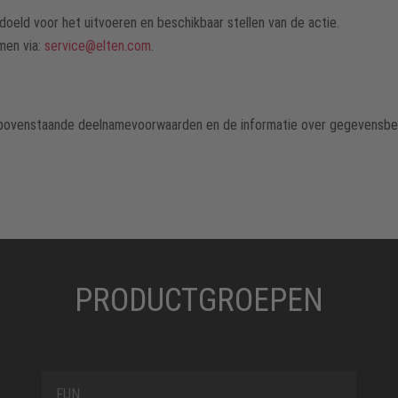
oeld voor het uitvoeren en beschikbaar stellen van de actie.
men via:
service@elten.com
.
 bovenstaande deelnamevoorwaarden en de informatie over gegevensbe
PRODUCTGROEPEN
FUN