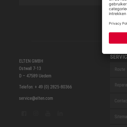
SERVIC
ELTEN GMBH
Ostwall 7-13
Route
D – 47589 Uedem
Repara
Telefon: + 49 (0) 2825-80366
service@elten.com
Contac
Sitem