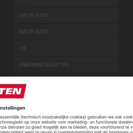
JORI BY ELTEN
KIDS BY ELTEN
L10
LOWA WORK COLLECTION
MISS L10
NEW CLASSICS
NOVA
RETRO