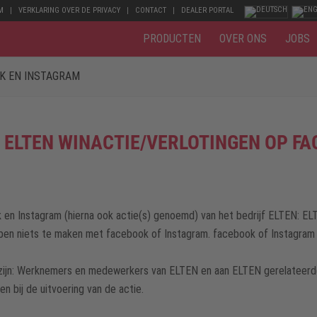
M
VERKLARING OVER DE PRIVACY
CONTACT
DEALER PORTAL
PRODUCTEN
OVER ONS
JOBS
K EN INSTAGRAM
LTEN WINACTIE/VERLOTINGEN OP FA
 en Instagram (hierna ook actie(s) genoemd) van het bedrijf ELTEN: EL
 niets te maken met facebook of Instagram. facebook of Instagram zijn
n zijn: Werknemers en medewerkers van ELTEN en aan ELTEN gerelateerde
n bij de uitvoering van de actie.