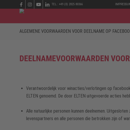
TEL.: +49 (0) 2825 80366
IMPRESSU
ALGEMENE VOORWAARDEN VOOR DEELNAME OP FACEBOO
DEELNAMEVOORWAARDEN VOOR E
Verantwoordelijk voor winacties/verlotingen op facebook
ELTEN genoemd. De door ELTEN uitgevoerde acties hebben
Alle natuurlijke personen kunnen deelnemen. Uitgeslote
levenspartners en alle personen die betrokken zijn of ware