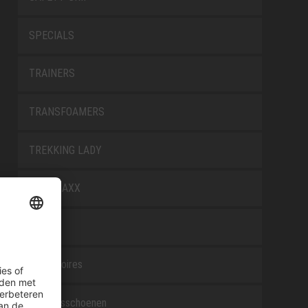
SPECIALS
TRAINERS
TRANSFOAMERS
TREKKING LADY
WELLMAXX
WHITE
Accessoires
Beroepsschoenen