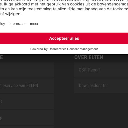
SAFEGUARD
E
OVER ELTEN
CSR-Report
tieservice van ELTEN
Downloadcenter
t
ap