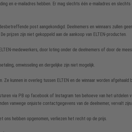
ding en e-mailadres hebben. Er mag slechts één e-mailadres en slechts
 desbetreffende post aangekondigd. Deelnemers en winnaars zullen geen
 De prijzen zijn niet gekoppeld aan de aankoop van ELTEN-producten.
 ELTEN-medewerkers, door loting onder de deelnemers of door de meest
etaling, omwisseling en dergelijke zijn niet mogelijk.
en. Ze kunnen in overleg tussen ELTEN en de winnaar worden afgehaald 
turen via PB op facebook of Instagram ten behoeve van het uitdelen v
onden vanwege onjuiste contactgegevens van de deelnemer, vervalt zijn/h
et ons hebben opgenomen, verliezen het recht op de prijs.