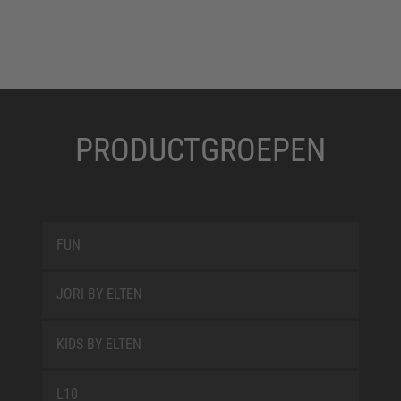
PRODUCTGROEPEN
FUN
JORI BY ELTEN
KIDS BY ELTEN
L10