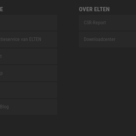
E
OVER ELTEN
CSR-Report
tieservice van ELTEN
Downloadcenter
t
ap
Blog