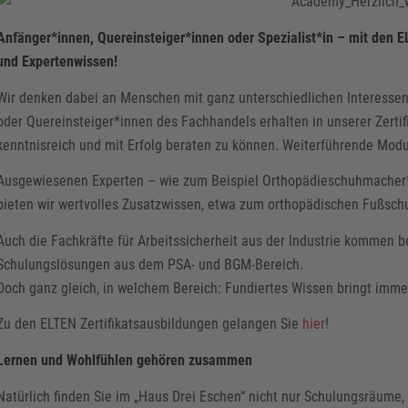
Anfänger*innen, Quereinsteiger*innen oder Spezialist*in – mit den EL
und Expertenwissen!
Wir denken dabei an Menschen mit ganz unterschiedlichen Interessen
oder Quereinsteiger*innen des Fachhandels erhalten in unserer Zert
kenntnisreich und mit Erfolg beraten zu können. Weiterführende Modul
Ausgewiesenen Experten – wie zum Beispiel Orthopädieschuhmacher*
bieten wir wertvolles Zusatzwissen, etwa zum orthopädischen Fußsc
Auch die Fachkräfte für Arbeitssicherheit aus der Industrie kommen be
Schulungslösungen aus dem PSA- und BGM-Bereich.
Doch ganz gleich, in welchem Bereich: Fundiertes Wissen bringt imm
Zu den ELTEN Zertifikatsausbildungen gelangen Sie
hier
!
Lernen und Wohlfühlen gehören zusammen
Natürlich finden Sie im „Haus Drei Eschen“ nicht nur Schulungsräume,