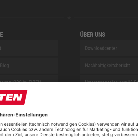
E
ÜBER UNS
t
Downloadcenter
Blog
Nachhaltigkeitsbericht
sung KIDS by ELTEN
Umsetzungsplan gemäß E
Reparaturservice
Jobs bei ELTEN
t