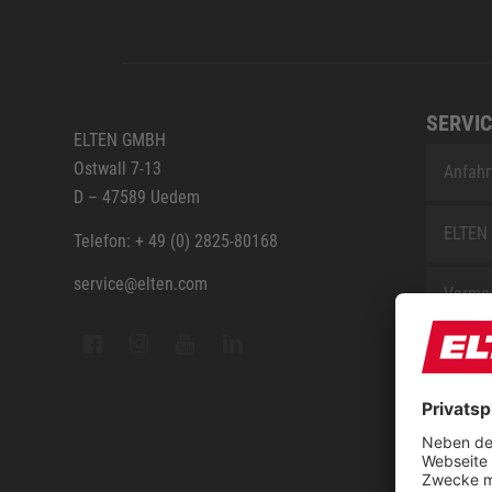
SERVIC
ELTEN GMBH
Ostwall 7-13
Anfahr
D – 47589 Uedem
ELTEN 
Telefon: + 49 (0) 2825-80168
service@elten.com
Vermes
ELTEN 
FAQ
Kontak