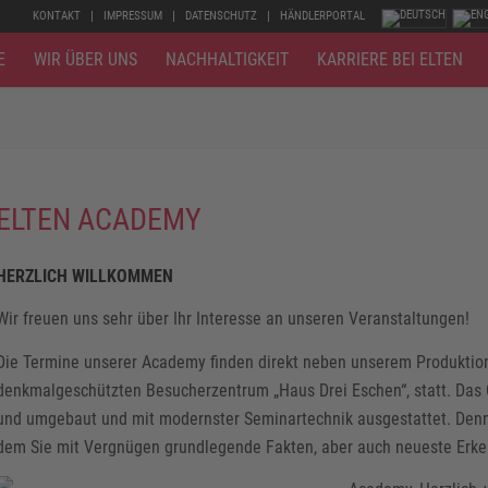
KONTAKT
IMPRESSUM
DATENSCHUTZ
HÄNDLERPORTAL
E
WIR ÜBER UNS
NACHHALTIGKEIT
KARRIERE BEI ELTEN
ELTEN ACADEMY
HERZLICH WILLKOMMEN
Wir freuen uns sehr über Ihr Interesse an unseren Veranstaltungen!
Die Termine unserer Academy finden direkt neben unserem Produktio
denkmalgeschützten Besucherzentrum „Haus Drei Eschen“, statt. Das
und umgebaut und mit modernster Seminartechnik ausgestattet. Denn es
dem Sie mit Vergnügen grundlegende Fakten, aber auch neueste Erke