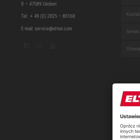
D – 47589 Uedem
Kontak
Tel.: + 49 (0) 2825 – 80168
E-mail: service@elten.com
Serwis
Sitem