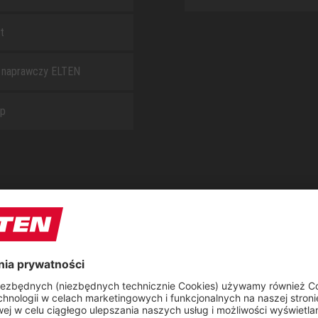
t
 naprawczy ELTEN
ap