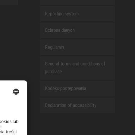
Reporting system
Ochrona danych
Regulamin
General terms and conditions of
purchase
Kodeks postępowania
Declaration of accessibility