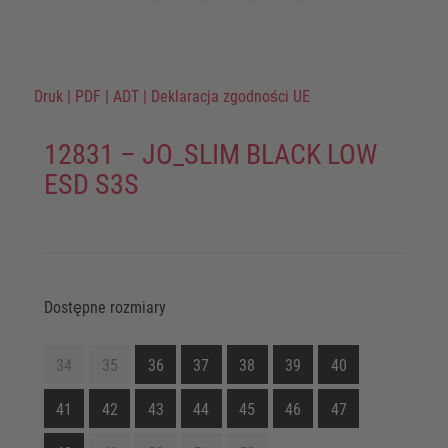
Druk
|
PDF
|
ADT
|
Deklaracja zgodności UE
12831 – JO_SLIM BLACK LOW
ESD S3S
Dostępne rozmiary
34
35
36
37
38
39
40
41
42
43
44
45
46
47