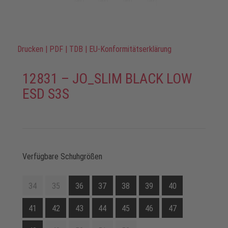
Drucken
|
PDF
|
TDB
|
EU-Konformitätserklärung
12831 – JO_SLIM BLACK LOW
ESD S3S
Verfügbare Schuhgrößen
34
35
36
37
38
39
40
41
42
43
44
45
46
47